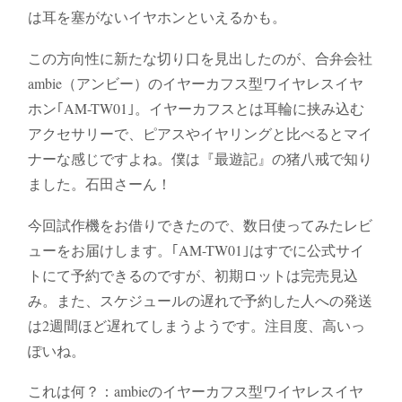
は耳を塞がないイヤホンといえるかも。
この方向性に新たな切り口を見出したのが、合弁会社
ambie（アンビー）のイヤーカフス型ワイヤレスイヤ
ホン｢AM-TW01｣。イヤーカフスとは耳輪に挟み込む
アクセサリーで、ピアスやイヤリングと比べるとマイ
ナーな感じですよね。僕は『最遊記』の猪八戒で知り
ました。石田さーん！
今回試作機をお借りできたので、数日使ってみたレビ
ューをお届けします。｢AM-TW01｣はすでに公式サイ
トにて予約できるのですが、初期ロットは完売見込
み。また、スケジュールの遅れで予約した人への発送
は2週間ほど遅れてしまうようです。注目度、高いっ
ぽいね。
これは何？：ambieのイヤーカフス型ワイヤレスイヤ