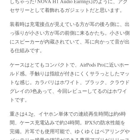
しちゃった｢NOVA H1 Audio Earrings｣のように、アク
セサリーとして着飾れるガジェットだと思います。
装着時は充電接点が見えている方が耳の後ろ側に、出
っ張りが小さい方が耳の前側に来るかたち。小さい側
にスピーカーが内蔵されていて、耳に向かって音が出
る仕組みです。
ケースはとてもコンパクトで、AirPods Proに近いホー
ルド感。手触りは指紋が付きにくくサラっとしたマッ
トな感じ。カラバリはホワイト、ブラック、クラウド
グレイの3色あって、今回レビューしてるのはホワイ
トです。
重さは4.2g、イヤホン単体での連続再生時間は約6時
間、ケース充電込みで約24時間。IPX5の防水性能を
完備。片耳でも使用可能で、ゆくゆくはペアリングや
バッテリー残量の確認ができる専用アプリがリリース