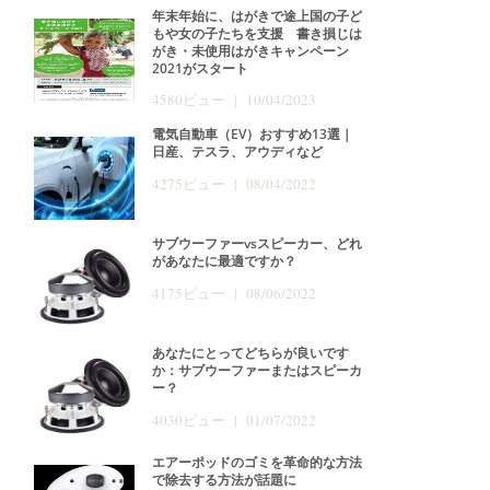
年末年始に、はがきで途上国の子ど
もや女の子たちを支援 書き損じは
がき・未使用はがきキャンペーン
2021がスタート
4580ビュー | 10/04/2023
電気自動車（EV）おすすめ13選｜
日産、テスラ、アウディなど
4275ビュー | 08/04/2022
サブウーファーvsスピーカー、どれ
があなたに最適ですか？
4175ビュー | 08/06/2022
あなたにとってどちらが良いです
か：サブウーファーまたはスピーカ
ー？
4030ビュー | 01/07/2022
エアーポッドのゴミを革命的な方法
で除去する方法が話題に