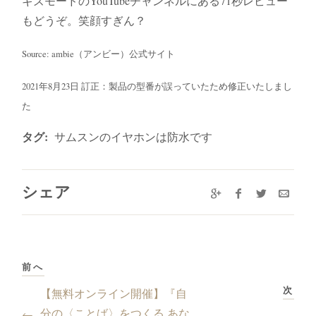
ギズモードのYouTubeチャンネルにある71秒レビュー
もどうぞ。笑顔すぎん？
Source: ambie（アンビー）公式サイト
2021年8月23日 訂正：製品の型番が誤っていたため修正いたしまし
た
タグ:
サムスンのイヤホンは防水です
シェア
前へ
次
【無料オンライン開催】『自
分の〈ことば〉をつくる あな
←