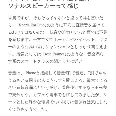
ソナルスピーカーって感じ
音質ですが、そもそもイヤホンと違って耳を塞いだ
り、｢Xperia Ear Duo｣のように耳穴に直接音を届けて
るわけではないので、低音や迫力といった面では不足
を感じます。一方で女性ボーカルやハイハット、ギタ
ーのような高い音はシャンシャンとしっかり聞こえま
す。感覚としては｢Bose Frames｣のような、音楽鳴ら
す系のスマートグラスの聞こえ方に近い。
音量は、iPhoneと接続して音量5割で普通、7割でやや
うるさい＆周りの人にうっすら聞こえる、最大でうる
さい＆超音漏れという感じ。普段使いするなら4〜6割
で充分かな。カフェや電車でも試してみましたが、シ
ーンとした静かな環境でない限りは音漏れは気にしな
くて良さそうでした。