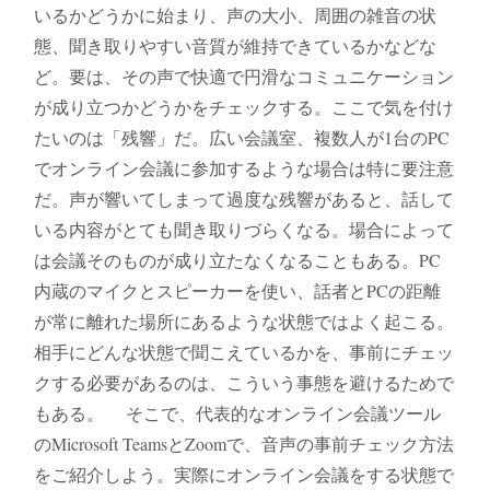
いるかどうかに始まり、声の大小、周囲の雑音の状
態、聞き取りやすい音質が維持できているかなどな
ど。要は、その声で快適で円滑なコミュニケーション
が成り立つかどうかをチェックする。ここで気を付け
たいのは「残響」だ。広い会議室、複数人が1台のPC
でオンライン会議に参加するような場合は特に要注意
だ。声が響いてしまって過度な残響があると、話して
いる内容がとても聞き取りづらくなる。場合によって
は会議そのものが成り立たなくなることもある。PC
内蔵のマイクとスピーカーを使い、話者とPCの距離
が常に離れた場所にあるような状態ではよく起こる。
相手にどんな状態で聞こえているかを、事前にチェッ
クする必要があるのは、こういう事態を避けるためで
もある。 そこで、代表的なオンライン会議ツール
のMicrosoft TeamsとZoomで、音声の事前チェック方法
をご紹介しよう。実際にオンライン会議をする状態で