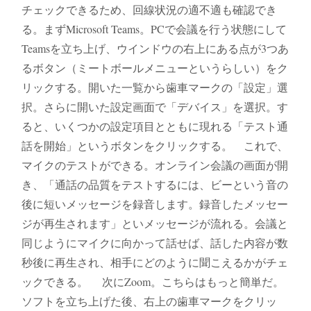
チェックできるため、回線状況の適不適も確認でき
る。まずMicrosoft Teams。PCで会議を行う状態にして
Teamsを立ち上げ、ウインドウの右上にある点が3つあ
るボタン（ミートボールメニューというらしい）をク
リックする。開いた一覧から歯車マークの「設定」選
択。さらに開いた設定画面で「デバイス」を選択。す
ると、いくつかの設定項目とともに現れる「テスト通
話を開始」というボタンをクリックする。 これで、
マイクのテストができる。オンライン会議の画面が開
き、「通話の品質をテストするには、ビーという音の
後に短いメッセージを録音します。録音したメッセー
ジが再生されます」といメッセージが流れる。会議と
同じようにマイクに向かって話せば、話した内容が数
秒後に再生され、相手にどのように聞こえるかがチェ
ックできる。 次にZoom。こちらはもっと簡単だ。
ソフトを立ち上げた後、右上の歯車マークをクリッ