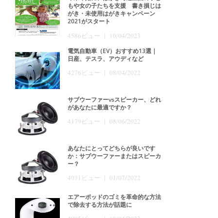
もや女の子たちを支援 書き損じは
がき・未使用はがきキャンペーン
2021がスタート
4586ビュー | 10/04/2023
電気自動車（EV）おすすめ13選｜
日産、テスラ、アウディなど
4276ビュー | 08/04/2022
サブウーファーvsスピーカー、どれ
があなたに最適ですか？
4179ビュー | 08/06/2022
あなたにとってどちらが良いです
か：サブウーファーまたはスピーカ
ー？
4031ビュー | 01/07/2022
エアーポッドのゴミを革命的な方法
で除去する方法が話題に