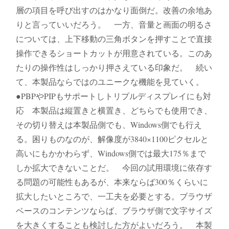
層の項目を呼び出すのはかなり面倒だ。改善の余地あ
りと言っていいだろう。 一方、音量と画面の明るさ
については、上下移動の三角ボタンを押すことで直接
操作できるショートカットが用意されている。このあ
たりの操作性はしっかり押さえている印象だ。 続い
て、本製品ならではのユニークな機能を見ていく。
●PBPやPIPもサポートしトリプルディスプレイにも対
応 本製品は縦置きと横置き、どちらでも使用でき、
その切り替えは本製品側でも、Windows側でも行え
る。困りものなのが、解像度が3840×1100ピクセルと
高いにもかかわらず、Windows側では最大175％まで
しか拡大できないことだ。 今回の試用環境に依存す
る問題の可能性もあるが、本来ならば300％くらいに
拡大したいところで、一工夫を必要とする。ブラウザ
ベースのコンテンツならば、ブラウザ側で文字サイズ
を大きくすることも検討した方がよいだろう。 本製