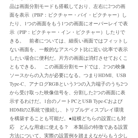
品は画面分割モードも搭載しており、左右に2つの画
面を表示（PBP：ピクチャー・バイ・ピクチャー）し
たり、1つの画面をもう1つの画面にオーバーレイで表
示（PIP：ピクチャー・イン・ピクチャー）したりで
きる。 前者については、細長い画面ではフィットし
ない画面を、一般的なアスペクト比に近い比率で表示
したい場合に便利だ。片方の画面は消灯させておくこ
ともできる。 この画面分割モードでは、2つの映像
ソースからの入力が必要になる。つまりHDMI、USB
Type-C、アナログRGBという3つの入力端子のうち2つ
から受け取った映像信号を、分割した2つの画面に表
示するわけだ。1台のノートPCとUSB Type-Cおよび
HDMIの2系統で接続し、トリプルディスプレイ環境
を構築することも可能だ。●縦横どちらの設置にも対
応 どんな用途に使える？ 本製品の特徴である設置
方法について、実際の設置例を踏まえながらもう少し