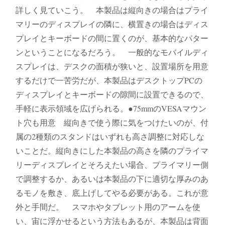
詳しく見ていこう。 本製品は縦向きの場合はプライ
マリーのディスプレイの隣に、横置きの場合はディス
プレイとキーボードの間に置くのが、基本的なパター
ンということになるだろう。 一般的なモバイルディ
スプレイは、デスクの面積が狭いと、設置場所を用意
するだけで一苦労だが、本製品はデスクトップPCの
ディスプレイとキーボードの隙間に設置できるので、
手軽に表示領域を広げられる。●75mmのVESAマウン
ト穴も用意 縦向きで使う際に気をつけたいのが、付
属の2種類のスタンドはいずれも高さ調整に対応しな
いことだ。縦向きにした本製品の高さを隣のプライマ
リーディスプレイとそろえたい場合、プライマリー側
で調整するか、あるいは本製品の下に適切な厚みのあ
るモノを敷き、底上げしてやる必要がある。これが意
外と手間だ。 スマホやタブレット用のアームを使
い、宙に浮かせるという方法もあるが、本製品は背面