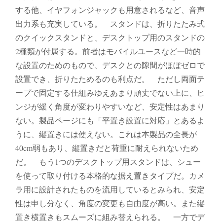
する他、イヤフォンジャックも用意されるなど、音声
出力系も充実している。 スタンドは、折りたたみ式
のクイックスタンドと、デスクトップ用のスタンドの
2種類が付属する。前者はモバイルユースなど一時的
な設置のためのもので、デスクとの隙間がほぼゼロで
設置でき、折りたためるのも利点だ。 ただし両面テ
ープで固定する仕組みゆえあまり頑丈でない上に、ヒ
ンジが緩く角度が変わりやすいなど、安定性はあまり
ない。製品ページにも「平置き設置に対応」とあるよ
うに、縦置きには使えない。これは本製品の全長が
40cm弱もあり、縦置きだと荷重に耐えられないため
だ。 もう1つのデスクトップ用スタンドは、シュー
を使って取り付ける本格的な据え置きタイプだ。カメ
ラ用に設計されたものを流用しているとみられ、安定
性は申し分なく、角度の変更も自由度が高い。また縦
置き横置きもスムーズに組み替えられる。 一方でデ