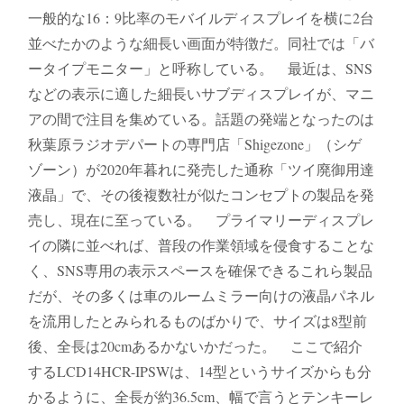
一般的な16：9比率のモバイルディスプレイを横に2台
並べたかのような細長い画面が特徴だ。同社では「バ
ータイプモニター」と呼称している。 最近は、SNS
などの表示に適した細長いサブディスプレイが、マニ
アの間で注目を集めている。話題の発端となったのは
秋葉原ラジオデパートの専門店「Shigezone」（シゲ
ゾーン）が2020年暮れに発売した通称「ツイ廃御用達
液晶」で、その後複数社が似たコンセプトの製品を発
売し、現在に至っている。 プライマリーディスプレ
イの隣に並べれば、普段の作業領域を侵食することな
く、SNS専用の表示スペースを確保できるこれら製品
だが、その多くは車のルームミラー向けの液晶パネル
を流用したとみられるものばかりで、サイズは8型前
後、全長は20cmあるかないかだった。 ここで紹介
するLCD14HCR-IPSWは、14型というサイズからも分
かるように、全長が約36.5cm、幅で言うとテンキーレ