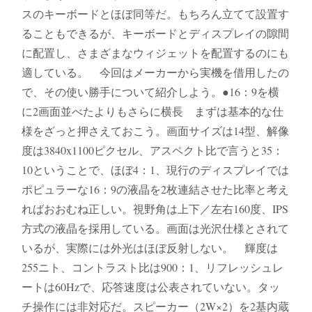
スのキーボードとほぼ同等だ。もちろん立てて設置す
ることもできるが、キーボードとディスプレイの隙間
に配置し、さまざまなウィジェットを配置するのにも
適している。 今回はメーカーから実機を借用したの
で、その使い勝手について紹介しよう。●16：9を横
に2画面並べたよりもさらに横長 まずは基本的な仕
様をざっと押さえておこう。画面サイズは14型、解像
度は3840x1100ピクセル、アスペクト比で言うと35：
10ということで、ほぼ4：1、現行のディスプレイでは
ポピュラーな16：9の液晶を2枚連結させた比率と考え
ればおおむね正しい。視野角は上下／左右160度、IPS
方式の液晶を採用している。画面は光沢仕様とされて
いるが、実際には外光はほぼ反射しない。 輝度は
255ニト、コントラスト比は900：1、リフレッシュレ
ートは60Hzで、応答速度は公表されていない。タッ
チ操作には非対応だ。スピーカー（2W×2）を2基内蔵