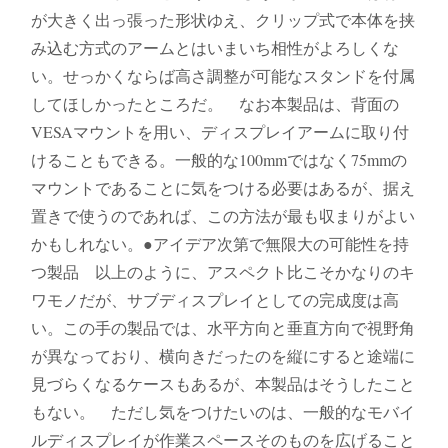
が大きく出っ張った形状ゆえ、クリップ式で本体を挟
み込む方式のアームとはいまいち相性がよろしくな
い。せっかくならば高さ調整が可能なスタンドを付属
してほしかったところだ。 なお本製品は、背面の
VESAマウントを用い、ディスプレイアームに取り付
けることもできる。一般的な100mmではなく75mmの
マウントであることに気をつける必要はあるが、据え
置きで使うのであれば、この方法が最も収まりがよい
かもしれない。●アイデア次第で無限大の可能性を持
つ製品 以上のように、アスペクト比こそかなりのキ
ワモノだが、サブディスプレイとしての完成度は高
い。この手の製品では、水平方向と垂直方向で視野角
が異なっており、横向きだったのを縦にすると途端に
見づらくなるケースもあるが、本製品はそうしたこと
もない。 ただし気をつけたいのは、一般的なモバイ
ルディスプレイが作業スペースそのものを広げること