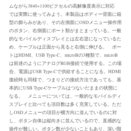
ムながら3840×1100ピクセルの高解像度表示に対応
では実際に使ってみよう。本製品はボディー背面に箱
型の膨らみがあり、その左側面にOSDメニュー操作用
のボタン、右側面にポート類がまとまっている。一般
的なモバイルディスプレイとは左右逆になっているた
め、ケーブルは正面から見ると右側に伸びる。 ポー
トはHDMI、USB Type-C、microBの3種類で、microB
は前述のようにアナログRGB接続で使用する。この場
合、電源はUSB Type-Cで供給することになる。HDMI
接続時も同様で、つまりどの接続方法であっても、基
本的にUSB Type-Cケーブルはつないだままの状態に
なる。 メニューについては、一般的なモバイルディ
スプレイと比べても項目数は多く充実している。ただ
しOSDメニューの項目が横方向に並んでいるのに対
し、ボタン自体は縦向きに並んでいるので、直感的な
操作が難しい。ボタン数が少ないこともあり、深い階