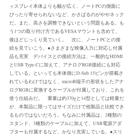
ィスプレイ本体よりも幅が広く、ノートPCの側面に
ぴったり寄せられないなど、かさばるのがややネック
だ。また、高さを調整できないという問題もある。も
う1つの取り付け方であるVESAマウントも含めて、
後ほどじっくり見ていく。 次に、ノートPCとの接
続を見ていこう。●さまざまな映像入力に対応し付属
品も充実 デバイスとの接続方法は、一般的なHDMI
とUSB Type-Cに加えて、アナログRGB接続にも対応
している。といっても本体側にD-Sub 15ピンが搭載さ
れているわけではなく、microB端子の形状をしたアナ
ログRGBに変換するケーブルが付属しており、これを
使う仕組みだ。 重量は約370gと14型としては軽量だ
が、本製品に限ってはサイズだけで他製品と比較でき
るものではないだろう。ちなみに付属品は、2種類の
スタンド、3種類のケーブルに加えて、USB電源アダ
プターも付属するなど、かなり充実している。●スリ