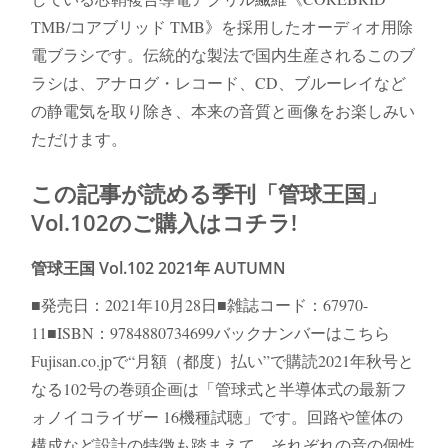
TMB/コアブリッド TMB》を採用したオーディオ用除
電ブラシです。伝統的な製法で国内生産されるこのブ
ラシは、アナログ・レコード、CD、ブルーレイなど
の静電気を取り除き、本来の音質と画像をお楽しみい
ただけます。
この記事が読める季刊「管球王国」
Vol.102のご購入はコチラ!
管球王国 Vol.102 2021年 AUTUMN
■発売日：2021年10月28日■雑誌コード：67970-
11■ISBN：9784880734699バックナンバーはこちら
Fujisan.co.jpで“月額（都度）払い”で購読2021年秋号と
なる102号の巻頭企画は「管球式と半導体式の最新フ
ォノイコライザー 16機種試聴」です。回路や筐体の
構成など設計の特徴も踏まえて、それぞれの音の個性