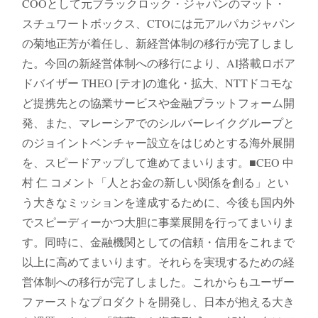
COOとして元ブラックロック・ジャパンのマット・
スチュワートボックス、CTOには元アルパカジャパン
の菊地正芳が着任し、新経営体制の移行が完了しまし
た。今回の新経営体制への移行により、AI搭載ロボア
ドバイザー THEO [テオ]の進化・拡大、NTTドコモな
ど提携先との協業サービスや金融プラットフォーム開
発、また、マレーシアでのシルバーレイクグループと
のジョイントベンチャー設立をはじめとする海外展開
を、スピードアップして進めてまいります。■CEO 中
村 仁 コメント「人とお金の新しい関係を創る」とい
う大きなミッションを達成するために、今後も国内外
でスピーディーかつ大胆に事業展開を行ってまいりま
す。同時に、金融機関としての信頼・信用をこれまで
以上に高めてまいります。それらを実現するための経
営体制への移行が完了しました。これからもユーザー
ファーストなプロダクトを開発し、日本が抱える大き