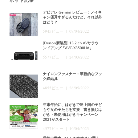
ホット記事
デビアレ Gemini レビュー：ノイキ
ャン優秀すぎるんだけど、それ以外
はどう？
5945ビュー | 09/04/2022
[Denon新製品] 13.2 ch AVサラウ
ンドアンプ「AVC-X8500HA」
5577ビュー | 24/03/2022
ナイロンファスナー：革新的なフッ
ク締結具
4855ビュー | 26/05/2022
年末年始に、はがきで途上国の子ど
もや女の子たちを支援 書き損じは
がき・未使用はがきキャンペーン
2021がスタート
4577ビュー | 10/04/2023