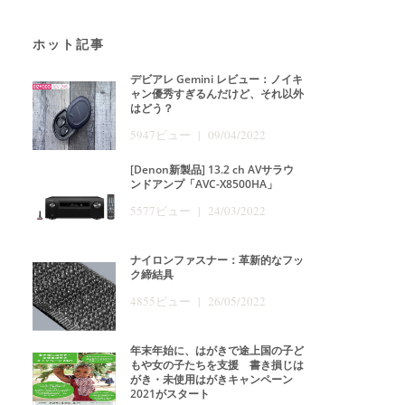
ホット記事
デビアレ Gemini レビュー：ノイキ
ャン優秀すぎるんだけど、それ以外
はどう？
5947ビュー | 09/04/2022
[Denon新製品] 13.2 ch AVサラウ
ンドアンプ「AVC-X8500HA」
5577ビュー | 24/03/2022
ナイロンファスナー：革新的なフッ
ク締結具
4855ビュー | 26/05/2022
年末年始に、はがきで途上国の子ど
もや女の子たちを支援 書き損じは
がき・未使用はがきキャンペーン
2021がスタート