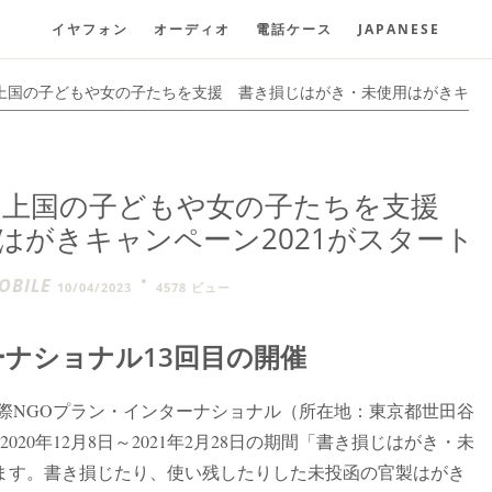
イヤフォン
オーディオ
電話ケース
JAPANESE
上国の子どもや女の子たちを支援 書き損じはがき・未使用はがきキ
途上国の子どもや女の子たちを支援
はがきキャンペーン2021がスタート
BILE
10/04/2023
4578 ビュー
ーナショナル13回目の開催
際NGOプラン・インターナショナル（所在地：東京都世田谷
020年12月8日～2021年2月28日の期間「書き損じはがき・未
します。書き損じたり、使い残したりした未投函の官製はがき