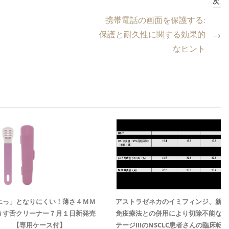
次
携帯電話の画面を保護する:
保護と耐久性に関する効果的
→
なヒント
エっ」となりにくい！薄さ４ＭＭ
アストラゼネカのイミフィンジ、新規
うす舌クリーナー７月１日新発売
免疫療法との併用により切除不能なス
【専用ケース付】
テージIIIのNSCLC患者さんの臨床転帰