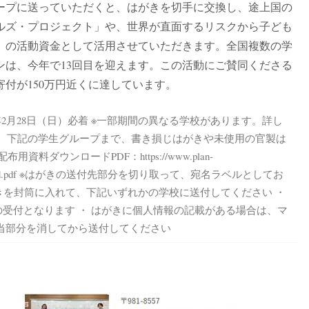
ープに送っていただくと、はがきを切手に交換し、途上国の
ルズ・プロジェクト」や、世界が直面するリスクから子ども
」の活動資金として活用させていただきます。全国複数の学
ンは、今年で13回目を迎えます。この活動にご賛同くださる
付が150万円近くに達しています。
21年2月28日（日）必着 ※一部期間の異なる学校があります。詳し
： 下記の学生グループまで、書き損じはがきや未使用の官製は
資料ダウンロードPDF：https://www.plan-
/202012_postcard.pdf ※はがきの送付先部分を切り取って、宛名ラベルとしてお
がきを封筒に入れて、下記いずれかの学校に送付してください ・
受付となります ・ はがきに個人情報の記載がある場合は、マ
当部分を消してから送付してください