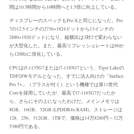
間は10.5時間から16時間へと1.5倍に向上している。
ディスプレーのスペックもPro Xと同じになった。Pro
7の12.5インチの2736×1824ドットから13インチの
2880×1920ドットになり、縦横比は3対2で変わらない
が大型化した。また、最高リフレッシュレートは60か
ら120Hzに倍化している。
CPUはi5-1135G7またはi7-1185G7という、Tiger Lakeの
TDP28Wモデルとなった。すでに法人向けの「Surface
Pro 7+」（プラスが付く）という機種では第11世代
Coreを採用していたが、最高でi7-1165G7だったか
ら、さらにその上になったわけだ。メインメモリは
8GB、16GB、32GB (LPDDR4x RAM)、ストレージは
128、256、512GB、1TBで、価格は14万8280円～32万
5380円である。