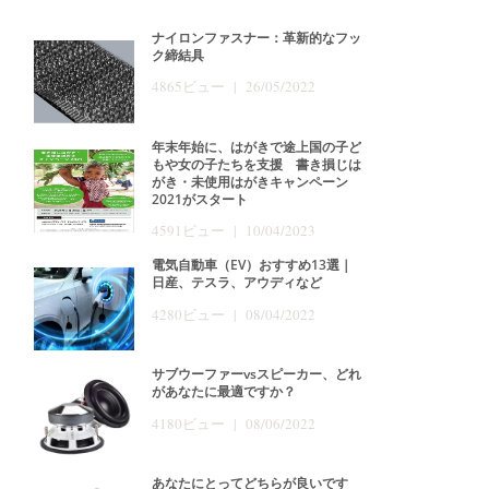
ナイロンファスナー：革新的なフッ
ク締結具
4865ビュー | 26/05/2022
年末年始に、はがきで途上国の子ど
もや女の子たちを支援 書き損じは
がき・未使用はがきキャンペーン
2021がスタート
4591ビュー | 10/04/2023
電気自動車（EV）おすすめ13選｜
日産、テスラ、アウディなど
4280ビュー | 08/04/2022
サブウーファーvsスピーカー、どれ
があなたに最適ですか？
4180ビュー | 08/06/2022
あなたにとってどちらが良いです