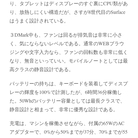
り、タブレットはディスプレーのすぐ裏にCPU類があ
り、放熱しにくい構造だが、さすが8世代目のSurface
はうまく設計されている。
３DMark中も、ファンは回るが排気音は非常に小さ
く、気にならないレベルである。通常のWEBブラウ
ジングや文字入力なら、ファンの回転数も非常に低く
なり、無音といっていい。モバイルノートとしては最
高クラスの静音設計である。
バッテリーの持ちは、キーボードを装着してディスプ
レーの輝度を100%で計測したが、6時間36分稼働し
た。50Whのバッテリー容量としては最長クラスで、
静音設計と相まって、非常に優秀な設計である。
充電は、マシンを稼働させながら、付属の65WのAC
アダプターで、0%から50%までが37分、70%までが55