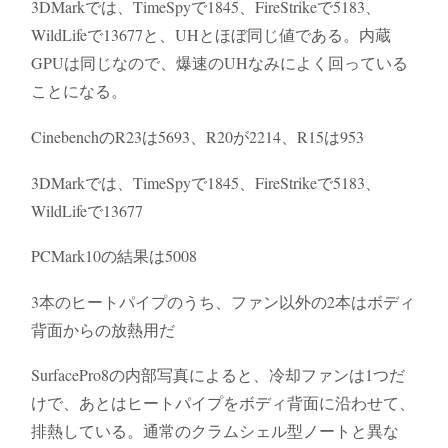
3DMarkでは、TimeSpyで1845、FireStrikeで5183、
WildLifeで13677と、UHとほぼ同じ値である。内蔵
GPUは同じなので、爆速のUHなみによく回っている
ことになる。
CinebenchのR23は5693、R20が2214、R15は953
3DMarkでは、TimeSpyで1845、FireStrikeで5183、
WildLifeで13677
PCMark10の結果は5008
3本のヒートパイプのうち、ファン以外の2本はボディ
背面からの放熱用だ
SurfacePro8の内部写真によると、冷却ファンは1つだ
けで、あとはヒートパイプをボディ背面に沿わせて、
排熱している。通常のクラムシェル型ノートと異な