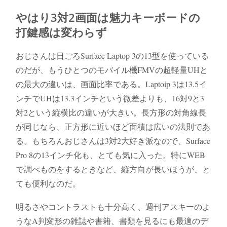
やはり3対2画面は魅力キーボードの
打鍵感は変わらず
おじさんは日ごろSurface Laptop 3の13型を使っている
のだが、もうひとつのモバイル機FMVの超軽量UHと
の最大の違いは、画面比率である。Laptoip 3は13.5イ
ンチでUHは13.3インチという微差よりも、16対9と3
対2という縦横比の違いが大きい。長方形の対角線長
が同じなら、正方形に近いほど面積は広いの法則であ
る。もちろんおじさんは3対2大好き派なので、Surface
Pro 8の13インチ化も、とても気に入った。特にWEB
で調べものをするときなど、縦方向が長いほうが、と
ても便利なのだ。
明るさやコントラストも十分高く、週刊アスキーのよ
うなA判変形の雑誌や書籍、書類を見るにも最適のデ