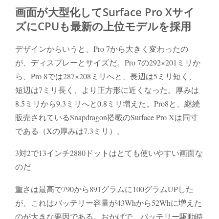
画面が大型化してSurface Pro Xサイ
ズにCPUも最新の上位モデルを採用
デザインからいうと、Pro 7から大きく変わったの
が、ディスプレーとサイズだ。Pro 7の292×201ミリか
ら、Pro 8では287×208ミリへと、長辺は5ミリ短く、
短辺は7ミリ長く、より正方形に近くなった。厚みは
8.5ミリから9.3ミリへと0.8ミリ増えた。Pro8と、継続
販売されているSnapdragon搭載のSurface Pro Xは同寸
である（Xの厚みは7.3ミリ）。
3対2で13インチ2880ドットはとても使いやすい画面な
のだ
重さは最高で790から891グラムに100グラムUPした
が、これはバッテリー容量が43Whから52Whに増えた
のが大きな要因である。おかげで、バッテリー駆動時