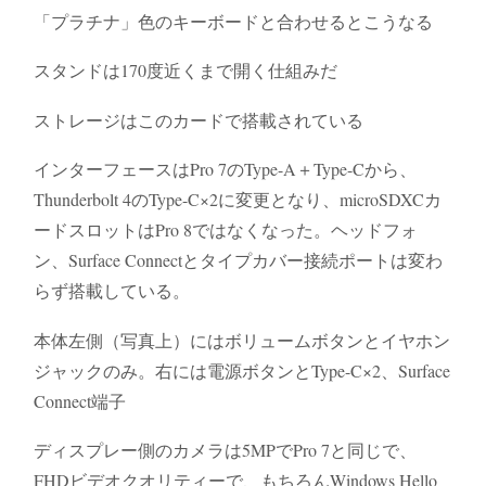
「プラチナ」色のキーボードと合わせるとこうなる
スタンドは170度近くまで開く仕組みだ
ストレージはこのカードで搭載されている
インターフェースはPro 7のType-A＋Type-Cから、
Thunderbolt 4のType-C×2に変更となり、microSDXCカ
ードスロットはPro 8ではなくなった。ヘッドフォ
ン、Surface Connectとタイプカバー接続ポートは変わ
らず搭載している。
本体左側（写真上）にはボリュームボタンとイヤホン
ジャックのみ。右には電源ボタンとType-C×2、Surface
Connect端子
ディスプレー側のカメラは5MPでPro 7と同じで、
FHDビデオクオリティーで、もちろんWindows Hello