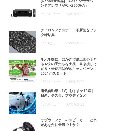
[Denon新製品] 13.2 ch AVサラウ
ンドアンプ「AVC-X8500HA」
5573ビュー | 24/03/2022
ナイロンファスナー：革新的なフッ
ク締結具
4850ビュー | 26/05/2022
年末年始に、はがきで途上国の子ど
もや女の子たちを支援 書き損じは
がき・未使用はがきキャンペーン
2021がスタート
4571ビュー | 10/04/2023
電気自動車（EV）おすすめ13選｜
日産、テスラ、アウディなど
4268ビュー | 08/04/2022
サブウーファーvsスピーカー、どれ
があなたに最適ですか？