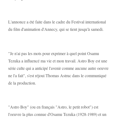
L'annonce a été faite dans le cadre du Festival international
du film d'animation d'Annecy, qui se tient jusqu'à samedi.
"Je n'ai pas les mots pour exprimer à quel point Osamu
Tezuka a influencé ma vie et mon travail. Astro Boy est une
série culte qui a anticipé l'avenir comme aucune autre oeuvre
ne l'a fait", s'est réjoui Thomas Astruc dans le communiqué
de la production.
"Astro Boy" (ou en français "Astro, le petit robot") est
l'oeuvre la plus connue d'Osamu Tezuka (1928-1989) et un