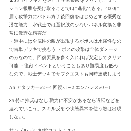
ション報酬を受け取ることでLに進化できる。4000に
届く攻撃力にバトル終了後回復をはじめとする優秀な
潜在能力、水戦士では選択肢の少ないパネル変換と非
常に優秀な精霊だ。
・道中には全属性の敵が出現するがボスは水属性なの
で雷単デッキで挑もう ・ボスの攻撃は全体ダメージ
のみなので、回復要員を多く入れれば安定してクリア
可能 ・復刻イベントということもあり難易度も低め
なので、戦士デッキでサブクエストも同時達成しよう
AS アタッカー×2～4 回復×1～2 エンハンス×0～1
SS 特に推奨はなし 戦力に不安があるなら遅延などを
連れていこう。スキル反射や状態異常を使う敵は出現
しない。
サンプルデッキ(総コスト：208)