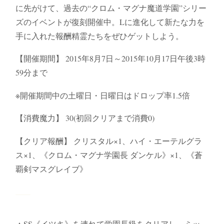
に先がけて、過去の“クロム・マグナ魔道学園”シリー
ズのイベントが復刻開催中。Lに進化して新たな力を
手に入れた報酬精霊たちをぜひゲットしよう。
【開催期間】 2015年8月7日～2015年10月17日午後3時
59分まで
※開催期間中の土曜日・日曜日はドロップ率1.5倍
【消費魔力】 30(初回クリアまで消費0)
【クリア報酬】 クリスタル×1、ハイ・エーテルグラ
ス×1、《クロム・マグナ学園長 ダンケル》×1、《蒼
覇剣マスグレイブ》
▲SS《イツキ》を連れて学園長級をクリアし、ミッ