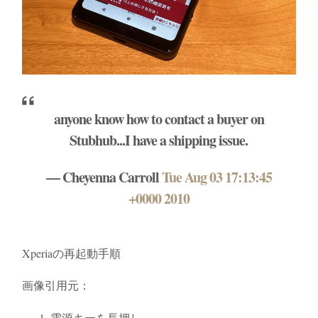
anyone know how to contact a buyer on
Stubhub...I have a shipping issue.
— Cheyenna Carroll
Tue Aug 03 17:13:45
+0000 2010
Xperiaの再起動手順
画像引用元：
電源キーを長押し