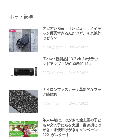
ホット記事
デビアレ Gemini レビュー：ノイキ
ャン優秀すぎるんだけど、それ以外
はどう？
5950ビュー | 09/04/2022
[Denon新製品] 13.2 ch AVサラウ
ンドアンプ「AVC-X8500HA」
5578ビュー | 24/03/2022
ナイロンファスナー：革新的なフッ
ク締結具
4863ビュー | 26/05/2022
年末年始に、はがきで途上国の子ど
もや女の子たちを支援 書き損じは
がき・未使用はがきキャンペーン
2021がスタート