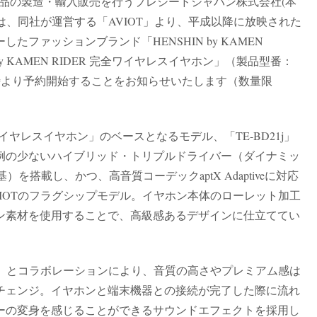
品の製造・輸入販売を行うプレシードジャパン株式会社(本
)は、同社が運営する「AVIOT」より、平成以降に放映された
ファッションブランド「HENSHIN by KAMEN
by KAMEN RIDER 完全ワイヤレスイヤホン」（製品型番：
日(金)10時より予約開始することをお知らせいたします（数量限
 完全ワイヤレスイヤホン」のベースとなるモデル、「TE-BD21j」
例の少ないハイブリッド・トリプルドライバー（ダイナミッ
を搭載し、かつ、高音質コーデックaptX Adaptiveに対応
IOTのフラグシップモデル。イヤホン本体のローレット加工
ン素材を使用することで、高級感あるデザインに仕立ててい
RIDER」とコラボレーションにより、音質の高さやプレミアム感は
チェンジ。イヤホンと端末機器との接続が完了した際に流れ
ーの変身を感じることができるサウンドエフェクトを採用し