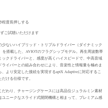
秒程度長押しする
らずご試聴いただけます
少ないハイブリッド・トリプルドライバー（ダイナミック
）を搭載した、AVIOTのフラグシップモデル。再生周波数帯
ミックドライバーと、感度が高くハイスピードで、中高音域
ドライバーとの組み合わせにより、音楽性と情報量を極めま
り安定した接続を実現するaptX Adaptiveに対応するこ
ただける仕様です。
だわり、チャージングケースには高品位ジュラルミン素材
はユニークなスライド式開閉機構と相まって、プレミアム感