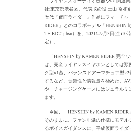
ワイヤレスオーディオ機器やIoT関連商
社:東京都渋谷区、代表取締役:土山 裕和
歴代『仮面ライダー』作品にフィーチャーした
RIDER」とのコラボモデル「HENSHIN 
TE-BD21j-hsn）を、2021年9月3
定）。
「HENSHIN by KAMEN RIDER
は、完全ワイヤレスイヤホンとしては類
ク型×1基、バランスドアーマチュア型×2基）
するなど、音楽性と情報量を極めた、AV
や、チャージングケースにはジュラルミ
ます。
今回、「HENSHIN by KAMEN 
そのままに、ファン垂涎の仕様にモデル
るボイスガイダンスに、平成仮面ライダ