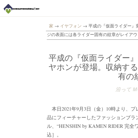
家
→
イヤフォン
→ 平成の『仮面ライダー』
ジの表面には各ライダー固有の紋章がレイアウ
平成の『仮面ライダー
ヤホンが登場。収納す
有の
沿って MO
本日2021年9月3日（金）10時より、
品にフィーチャーしたファッションブランド“HE
ル、“HENSHIN by KAMEN RIDE
込］。