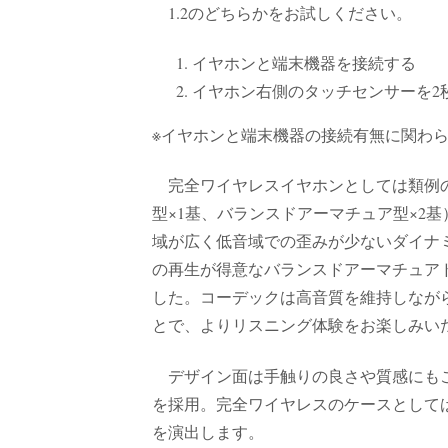
1.2のどちらかをお試しください。
イヤホンと端末機器を接続する
イヤホン右側のタッチセンサーを2
※イヤホンと端末機器の接続有無に関わ
完全ワイヤレスイヤホンとしては類例の
型×1基、バランスドアーマチュア型×2基
域が広く低音域での歪みが少ないダイナ
の再生が得意なバランスドアーマチュア
した。コーデックは高音質を維持しながら、よ
とで、よりリスニング体験をお楽しみい
デザイン面は手触りの良さや質感にもこ
を採用。完全ワイヤレスのケースとして
を演出します。