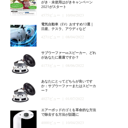
がき・未使用はがきキャンペーン
2021がスタート
4575ビュー | 10/04/2023
電気自動車（EV）おすすめ13選｜
日産、テスラ、アウディなど
4271ビュー | 08/04/2022
サブウーファーvsスピーカー、どれ
があなたに最適ですか？
4173ビュー | 08/06/2022
あなたにとってどちらが良いです
か：サブウーファーまたはスピーカ
ー？
4027ビュー | 01/07/2022
エアーポッドのゴミを革命的な方法
で除去する方法が話題に
4000ビュー | 10/04/2023