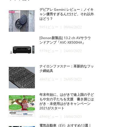
デビアレ Gemini レビュー：ノイキ
ャン優秀すぎるんだけど、それ以外
はどう？
5951ビュー | 09/04/2022
[Denon新製品] 13.2 ch AVサラウ
ンドアンプ「AVC-X8500HA」
5579ビュー | 24/03/2022
ナイロンファスナー：革新的なフッ
ク締結具
4865ビュー | 26/05/2022
年末年始に、はがきで途上国の子ど
もや女の子たちを支援 書き損じは
がき・未使用はがきキャンペーン
2021がスタート
4590ビュー | 10/04/2023
電気自動車（EV）おすすめ13選｜