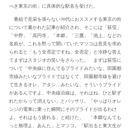
べき東京の街」に具体的な駅名を挙げた。
番組で見栄を張らない30代におススメする東京の街
について書かれた記事が紹介され、そこには「荻窪」
「中野」「高円寺」「本郷」「三鷹」「池上」などの
名前が。これを黙って聞いていたマツコは意見を求め
られると「もう全否定ですね。全否定」と冷静な答え
てまずはスタジオの笑いをさらった。 まずは荻窪に
ついて「中央線に住んでるプライドみたいな。田園都
市線みたいなプライドではなくて、田園都市線を避け
て生きるオレ、アタシ…みたいな。そういうプライド
があるんですよ、中央線沿線は。それはね、ひと駅ず
れたからって消えない」とバッサリ。「やっぱりオレ
ンジの電車に乗った瞬間にそのプライドが出るわけ
よ。それはもう疲れる」と続けた。 「本郷なんても
っと無理よ、あんた」とマツコ。「駅出ると東大生が