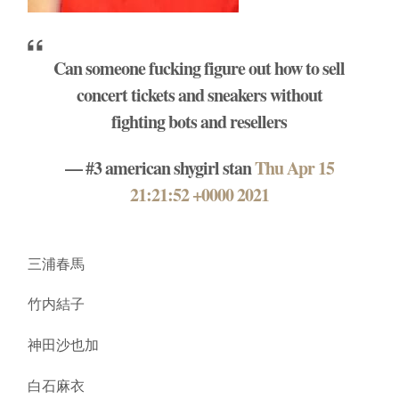
Can someone fucking figure out how to sell
concert tickets and sneakers without
fighting bots and resellers
— #3 american shygirl stan
Thu Apr 15
21:21:52 +0000 2021
三浦春馬
竹内結子
神田沙也加
白石麻衣