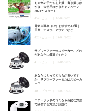
もや女の子たちを支援 書き損じは
がき・未使用はがきキャンペーン
2021がスタート
4590ビュー | 10/04/2023
電気自動車（EV）おすすめ13選｜
日産、テスラ、アウディなど
4279ビュー | 08/04/2022
サブウーファーvsスピーカー、どれ
があなたに最適ですか？
4179ビュー | 08/06/2022
あなたにとってどちらが良いです
か：サブウーファーまたはスピーカ
ー？
4032ビュー | 01/07/2022
エアーポッドのゴミを革命的な方法
で除去する方法が話題に