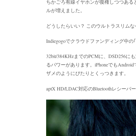
ちかごろ有線イヤホンが復権しつつある
ルが増えました。
どうしたらいい？ このウルトラスリムなヘ
Indiegogoでクラウドファンディング中
32bit/384KHzまでのPCMに、DSD
るパワーがあります。iPhoneでもAndroi
ザメのようにぴたりとくっつきます。
aptX HD/LDAC対応のBluetoot