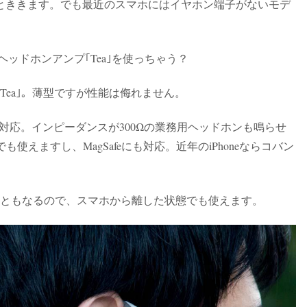
とききます。でも最近のスマホにはイヤホン端子がないモデ
ッドホンアンプ｢Tea｣を使っちゃう？
の｢Tea｣。薄型ですが性能は侮れません。
256にも対応。インピーダンスが300Ωの業務用ヘッドホンも鳴らせ
dでも使えますし、MagSafeにも対応。近年のiPhoneならコバン
hレシーバーともなるので、スマホから離した状態でも使えます。