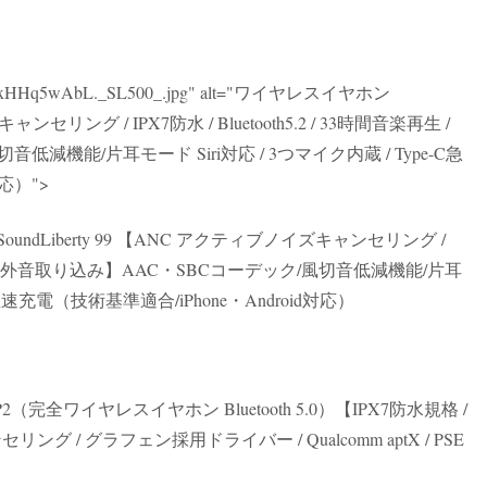
es/I/31xHHq5wAbL._SL500_.jpg" alt="ワイヤレスイヤホン
ャンセリング / IPX7防水 / Bluetooth5.2 / 33時間音楽再生 /
減機能/片耳モード Siri対応 / 3つマイク内蔵 / Type-C急
応）">
dLiberty 99 【ANC アクティブノイズキャンセリング /
時間音楽再生 / 外音取り込み】AAC・SBCコーデック/風切音低減機能/片耳
-C急速充電（技術基準適合/iPhone・Android対応）
e P2（完全ワイヤレスイヤホン Bluetooth 5.0）【IPX7防水規格 /
ング / グラフェン採用ドライバー / Qualcomm aptX / PSE