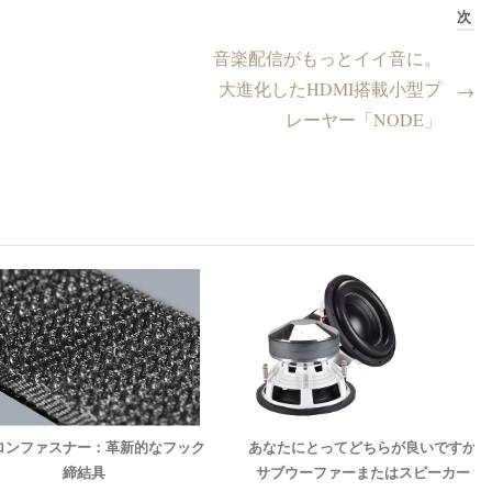
次
音楽配信がもっとイイ音に。
大進化したHDMI搭載小型プ
→
レーヤー「NODE」
ロンファスナー：革新的なフック
あなたにとってどちらが良いですか：
締結具
サブウーファーまたはスピーカー？