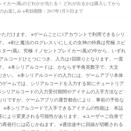
レイカー(風)のどれかが当たる！ どれが出るかは購入してから
のお楽しみ ※有効期限：2017年1月31日まで
利用いただけます。 ※ゲームごとに1アカウントで利用できるシリ
。 ※剣と魔法のログレス いにしえの女神の特典は究極 スピ
スター(風)、究極 イノセントブレイカー(風)の中から、いずれ
リアルコードひとつにつき、入力は1回限りとなります。一度
。 ※本シリアルコードは、かならず半角英数字で、大文
ださい。 ※本シリアルコードの入力には、ゲームアプリ本体
のゲームでは、シリアルコードを入力する前にチュートリア
※本シリアルコードの入力受付期間やアイテムの入手方法など
おりですが、ゲームアプリの運営都合により、事前の予告な
。 ※本シリアルコードで入手できるアイテムの性能は、本誌
等により変更される可能性があります。 ※ユーザーご自身で
の再発行には応じかねます。 ※通信途中に回線が切断される