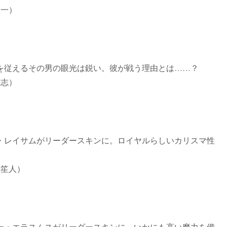
悠一）
を従えるその男の眼光は鋭い。彼が戦う理由とは……？
剛志）
・レイサムがリーダースキンに。ロイヤルらしいカリスマ性
井笙人）
ー・エラスムスがリーダースキンに。いかにも高い魔力を備