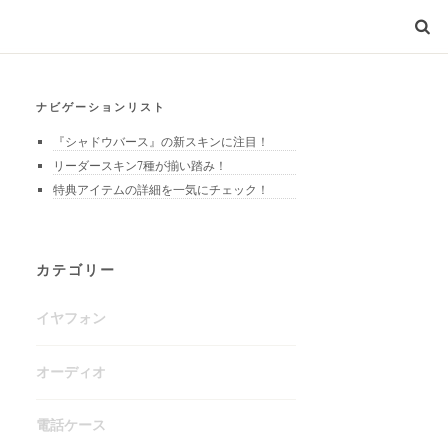
ナビゲーションリスト
『シャドウバース』の新スキンに注目！
リーダースキン7種が揃い踏み！
特典アイテムの詳細を一気にチェック！
カテゴリー
イヤフォン
オーディオ
電話ケース