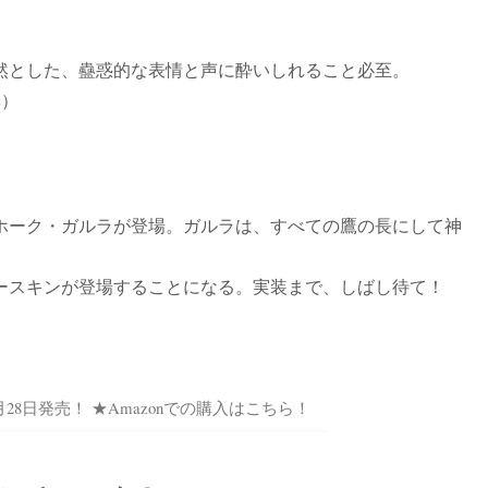
然とした、蠱惑的な表情と声に酔いしれること必至。
奨）
ホーク・ガルラが登場。ガルラは、すべての鷹の長にして神
ースキンが登場することになる。実装まで、しばし待て！
016年7月28日発売！ ★Amazonでの購入はこちら！