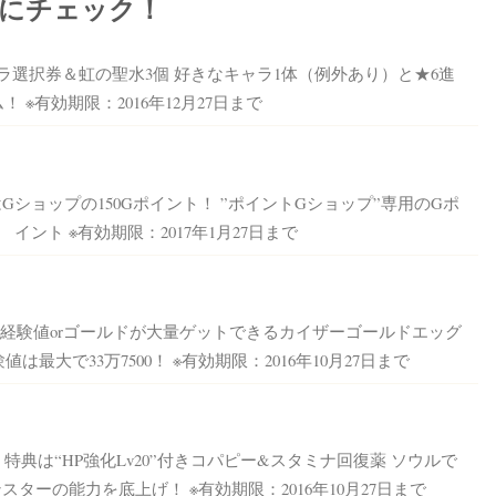
にチェック！
選択券＆虹の聖水3個 好きなキャラ1体（例外あり）と★6進
！ ※有効期限：2016年12月27日まで
Gショップの150Gポイント！ ”ポイントGショップ”専用のGポ
イント ※有効期限：2017年1月27日まで
経験値orゴールドが大量ゲットできるカイザーゴールドエッグ
験値は最大で33万7500！ ※有効期限：2016年10月27日まで
特典は“HP強化Lv20”付きコパピー&スタミナ回復薬 ソウルで
ターの能力を底上げ！ ※有効期限：2016年10月27日まで