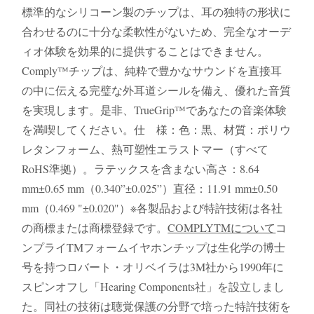
標準的なシリコーン製のチップは、耳の独特の形状に
合わせるのに十分な柔軟性がないため、完全なオーデ
ィオ体験を効果的に提供することはできません。
Comply™チップは、純粋で豊かなサウンドを直接耳
の中に伝える完璧な外耳道シールを備え、優れた音質
を実現します。是非、TrueGrip™であなたの音楽体験
を満喫してください。仕 様：色：黒、材質：ポリウ
レタンフォーム、熱可塑性エラストマー（すべて
RoHS準拠）。ラテックスを含まない高さ：8.64
mm±0.65 mm（0.340”±0.025”）直径：11.91 mm±0.50
mm（0.469 "±0.020"）※各製品および特許技術は各社
の商標または商標登録です。
COMPLYTMについて
コ
ンプライTMフォームイヤホンチップは生化学の博士
号を持つロバート・オリベイラは3M社から1990年に
スピンオフし「Hearing Components社」を設立しまし
た。同社の技術は聴覚保護の分野で培った特許技術を