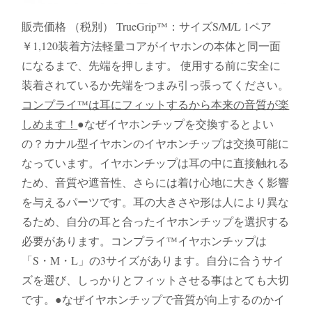
販売価格 （税別） TrueGrip™：サイズS/M/L 1ペア
￥1,120装着方法軽量コアがイヤホンの本体と同一面
になるまで、先端を押します。 使用する前に安全に
装着されているか先端をつまみ引っ張ってください。
コンプライ™は耳にフィットするから本来の音質が楽
しめます！
●なぜイヤホンチップを交換するとよい
の？カナル型イヤホンのイヤホンチップは交換可能に
なっています。イヤホンチップは耳の中に直接触れる
ため、音質や遮音性、さらには着け心地に大きく影響
を与えるパーツです。耳の大きさや形は人により異な
るため、自分の耳と合ったイヤホンチップを選択する
必要があります。コンプライ™イヤホンチップは
「S・M・L」の3サイズがあります。自分に合うサイ
ズを選び、しっかりとフィットさせる事はとても大切
です。●なぜイヤホンチップで音質が向上するのかイ