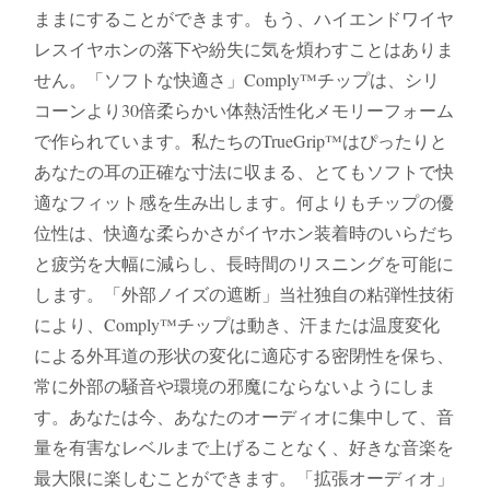
ままにすることができます。もう、ハイエンドワイヤ
レスイヤホンの落下や紛失に気を煩わすことはありま
せん。「ソフトな快適さ」Comply™チップは、シリ
コーンより30倍柔らかい体熱活性化メモリーフォーム
で作られています。私たちのTrueGrip™はぴったりと
あなたの耳の正確な寸法に収まる、とてもソフトで快
適なフィット感を生み出します。何よりもチップの優
位性は、快適な柔らかさがイヤホン装着時のいらだち
と疲労を大幅に減らし、長時間のリスニングを可能に
します。「外部ノイズの遮断」当社独自の粘弾性技術
により、Comply™チップは動き、汗または温度変化
による外耳道の形状の変化に適応する密閉性を保ち、
常に外部の騒音や環境の邪魔にならないようにしま
す。あなたは今、あなたのオーディオに集中して、音
量を有害なレベルまで上げることなく、好きな音楽を
最大限に楽しむことができます。「拡張オーディオ」