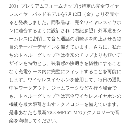
200）プレミアムフォームチップは特定の完全ワイヤ
レスイヤーパッドモデルを7月12日（金）より発売す
ると発表しました。同製品は、完全ワイヤレスイヤホ
ンに適合するように設計され（右記参照）外耳道をシ
ームレスに密閉して音と通話の明瞭さを向上させる独
自のテーパーデザインを備えています。さらに、私た
ちのトゥルーグリップ™は従来のチップよりも短いデ
ザインを特徴とし、装着感の快適さを犠牲にすること
なく充電ケース内に完璧にフィットすることを可能に
します。ワイヤレスイヤホンを使用して、毎日の通勤
中やワークアウト、ジャムワークなどを行う場合で
も、トゥルーグリップ™は完全ワイヤレスイヤホンの
機能を最大限引き出すテクノロジーを備えています。
是非あなたも最新のCOMPLYTMのテクノロジーで音
楽を満喫してください。​