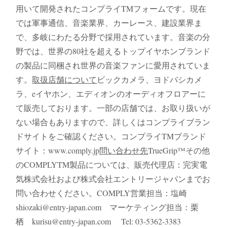
用いて開発されたコンプライTMフォームです。現在
では軍事通信、音楽業界、カーレース、建設業界ま
で、多岐にわたる分野で採用されています。音楽の分
野では、世界の80社を超えるトップイヤホンブランド
の製品に同梱され世界の音楽ファンに愛用されていま
す。
取扱店舗
について
ビックカメラ、ヨドバシカメ
ラ、eイヤホン、エディオンのオーディオフロアーに
て販売しております。一部の店舗では、お取り扱いが
ない場合もありますので、詳しくはコンプライブラン
ドサイトをご確認ください。コンプライTMブランド
サイト：www.comply.jp
問い合わせ先
TrueGrip™その他
のCOMPLYTM製品については、販売代理店：完実電
気株式会社および株式会社エントリージャパンまでお
問い合わせください。COMPLY営業担当：塩崎
shiozaki@entry-japan.com マーケティング担当：栗
栖 kurisu@entry-japan.com Tel: 03-5362-3383