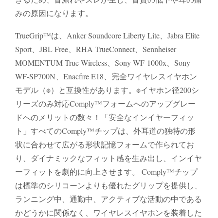
みの原因になります。​
TrueGrip™は、Anker Soundcore Liberty Lite、Jabra Elite
Sport、JBL Free、RHA TrueConnect、Sennheiser
MOMENTUM True Wireless、Sony WF-1000x、Sony
WF-SP700N、Enacfire E18、完全ワイヤレスイヤホン
モデル（※）と互換性があります。※イヤホン径200シ
リーズのみ対応Comply™フォームへのアップグレー
ドへのメリットの数々！「安全なインイヤーフィッ
ト」すべてのComply™チップは、外耳道の独特の形
状に合わせて広がる形状記憶フォームで作られてお
り、ダイナミックなフィット感を生み出し、インイヤ
ーフィットを劇的に向上させます。 Comply™チップ
は標準のシリコーンよりも優れたグリップを提供し、
ランニング中、通勤中、アクティブな活動の中である
かどうかに関係なく、ワイヤレスイヤホンを装着した