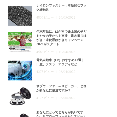
ナイロンファスナー：革新的なフッ
ク締結具
4855ビュー | 26/05/2022
年末年始に、はがきで途上国の子ど
もや女の子たちを支援 書き損じは
がき・未使用はがきキャンペーン
2021がスタート
4583ビュー | 10/04/2023
電気自動車（EV）おすすめ13選｜
日産、テスラ、アウディなど
4275ビュー | 08/04/2022
サブウーファーvsスピーカー、どれ
があなたに最適ですか？
4175ビュー | 08/06/2022
あなたにとってどちらが良いです
か：サブウーファーまたはスピーカ