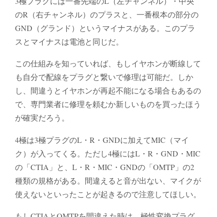
3極プラグには一番先端のL（左チャンネル）・中央
のR（右チャンネル）のプラスと、一番根本の部分の
GND（グランド）というマイナスがある。このプラ
スとマイナスは電池と同じだ。
この仕組みを知っていれば、もしイヤホンが断線して
も自分で配線をプラグと繋いで修理は可能だ。しか
し、間違うとイヤホンが再起不能になる場合もあるの
で、専門業者に修理を頼むか新しいものを買ったほう
が確実だろう。
4極は3極プラグのL・R・GNDに加えてMIC（マイ
ク）が入ってくる。ただし4極にはL・R・GND・MIC
の「CTIA」と、L・R・MIC・GNDの「OMTP」の2
種類の規格がある。間違えると音が出ない、マイクが
使えないといったことが起きるので注意してほしい。
もしCTIAとOMTPを間違えた時は、極性変換プラグ