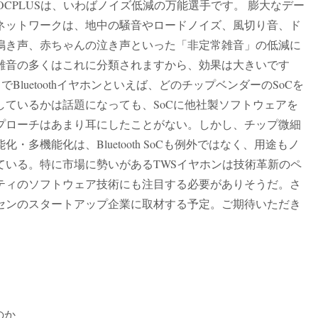
CPLUSは、いわばノイズ低減の万能選手です。 膨大なデー
ネットワークは、地中の騒音やロードノイズ、風切り音、ド
鳴き声、赤ちゃんの泣き声といった「非定常雑音」の低減に
雑音の多くはこれに分類されますから、効果は大きいです
luetoothイヤホンといえば、どのチップベンダーのSoCを
ているかは話題になっても、SoCに他社製ソフトウェアを
プローチはあまり耳にしたことがない。しかし、チップ微細
多機能化は、Bluetooth SoCも例外ではなく、用途もノ
ている。特に市場に勢いがあるTWSイヤホンは技術革新のペ
ティのソフトウェア技術にも注目する必要がありそうだ。さ
センのスタートアップ企業に取材する予定。ご期待いただき
のか