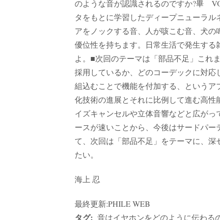
のような音が認識されるのですか?畢 VO
タをもとに学習したディープニューラル
アをノックする音、人が咳こむ音、犬の
優位性を持ちます。日常生活で発生する
よ。■次回のテーマは「部品不足」これまでB
採用しているか、どのコーデックに対応し
組込むことで機能を付加する、というア
化技術の進展とそれに比例して進む高性能化・
イズキャンセルや立体音響などと広がっ
ースが速いことから、今後はサードパー
て、次回は「部品不足」をテーマに、深
たい。
海上 忍
最終更新:PHILE WEB
タグ:
音はイヤホンをどのように伝わる