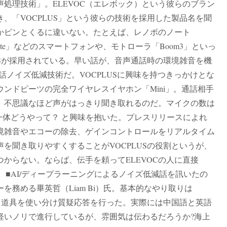
処理技術」。ELEVOC（エレボック）という彼らのブラン
、「VOCPLUS」という彼らの技術を採用した製品名を聞
かピンとくるに違いない。たとえば、レノボのノート
10 Lite」などのスマートフォンや、モトローラ「Boom3」といっ
USが採用されている。早い話が、音声通話時の環境雑音を機
話ノイズ低減技術だ。VOCPLUSに興味を持つきっかけとな
ウンドピーツの完全ワイヤレスイヤホン「Mini」。通話相手
、不思議なほど声がはっきり聞き取れるのだ。マイクの数は
一体どうやって？ と興味を抱いた。プレスリリースによれ
境雑音やエコーの除去、ゲインコントロールをリアルタイム
を聞き取りやすくすることがVOCPLUSの役割というが、
からない。ならば、伝手を頼ってELEVOCの人に直接
だ。■AI/ディープラーニングによるノイズ低減話を訊いたの
を務める畢英哲（Liam Bi）氏。基本的なやり取りは
ールと道具を使い分け質疑応答を行った。実際には中国語と英語
軽いノリで進行しているが、雰囲気は伝わるだろうか?海上