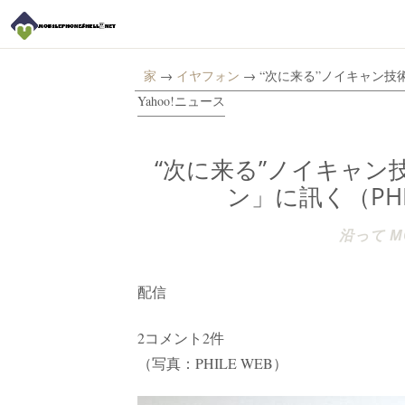
家
→
イヤフォン
→ “次に来る”ノイキャン技術
Yahoo!ニュース
“次に来る”ノイキャン
ン」に訊く（PHIL
沿って MO
配信
2コメント2件
（写真：PHILE WEB）