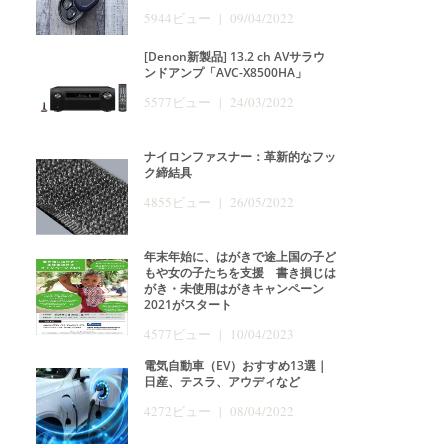
5944ビュー | 09/04/2022
[Denon新製品] 13.2 ch AVサラウ
ンドアンプ「AVC-X8500HA」
5577ビュー | 24/03/2022
ナイロンファスナー：革新的なフッ
ク締結具
4855ビュー | 26/05/2022
年末年始に、はがきで途上国の子ど
もや女の子たちを支援 書き損じは
がき・未使用はがきキャンペーン
2021がスタート
4577ビュー | 10/04/2023
電気自動車（EV）おすすめ13選｜
日産、テスラ、アウディなど
4272ビュー | 08/04/2022