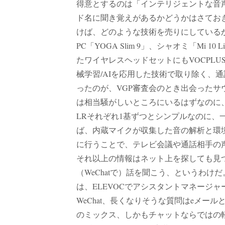
得意とするのは「インテリジェントな音声
ド名に聞き覚えがあるかどうかはさておき
けば、どのような技術を売りにしている
PC「YOGA Slim 9」、シャオミ「Mi 
たワイヤレスヘッドセットにもVOCPL
械学習/AIを応用した技術で取り除く、通
ったのが、VGP審査会のとき出会ったサ
は相当騒がしいところにいるはずなのに
LRそれぞれ1基ずつとシンプルなのに、
ば、内蔵マイクが収集した音の解析と環
に行うことで、テレビ会議や通話相手の声
それ以上の情報はネット上を探しても見つ
（WeChatで）話を聞こう、というわけ
は、ELEVOCでアシスタントマネージャー
WeChat、長くなりそうな質問はeメ
のミックス、しかもチャットならではの