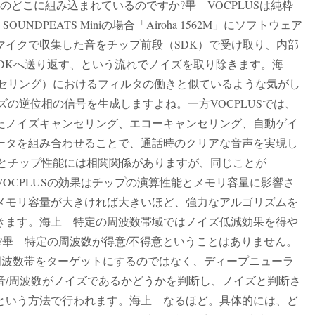
niのどこに組み込まれているのですか?畢 VOCPLUSは純粋
DPEATS Miniの場合「Airoha 1562M」にソフトウェア
マイクで収集した音をチップ前段（SDK）で受け取り、内部
とSDKへ送り返す、という流れでノイズを取り除きます。海
ンセリング）におけるフィルタの働きと似ているような気がし
ズの逆位相の信号を生成しますよね。一方VOCPLUSでは、
たノイズキャンセリング、エコーキャンセリング、自動ゲイ
ータを組み合わせることで、通話時のクリアな音声を実現し
きとチップ性能には相関関係がありますが、同じことが
、VOCPLUSの効果はチップの演算性能とメモリ容量に影響さ
メモリ容量が大きければ大きいほど、強力なアルゴリズムを
きます。海上 特定の周波数帯域ではノイズ低減効果を得や
?畢 特定の周波数が得意/不得意ということはありません。
の周波数帯をターゲットにするのではなく、ディープニューラ
音/周波数がノイズであるかどうかを判断し、ノイズと判断さ
という方法で行われます。海上 なるほど。具体的には、ど