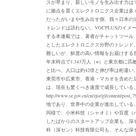
スが早まり、新しいモノを生み出す力はマ
に拠点を置くエレクトロニクス企業は多
だったがいまや生み出す側、我々日本の消
トレンドは語れない。VOCPLUSのイ
する本連載では、著者がチャットツール（
としたエレクトロニクス分野のトレンド
難しいが、鮮度の高い情報をお届けする所
年末時点で1,343万人（※）と東京都に
と比べ、人口は約42倍と伸び率は桁違い。
東莞市や広東市、香港・マカオを含めた
は、現在も驚くべき速度で成長している
http://www.sz.gov.cn/cn/zjsz/gl/
地であり、世界中の企業が進出している
同様で、小米科技（シャオミ）や百度（
したばかりのスタートアップ企業も、深
科（深セン）科技有限公司も、そんな深セ