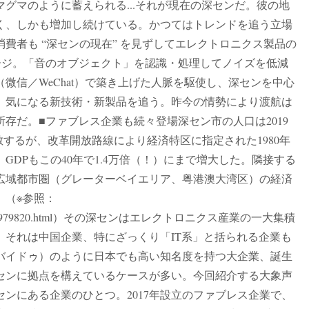
グマのように蓄えられる...それが現在の深センだ。彼の地
く、しかも増加し続けている。かつてはトレンドを追う立場
費者も “深センの現在” を見ずしてエレクトロニクス製品の
メージ。「音のオブジェクト」を認識・処理してノイズを低減
微信／WeChat）で築き上げた人脈を駆使し、深センを中心
、気になる新技術・新製品を追う。昨今の情勢により渡航は
存だ。■ファブレス企業も続々登場深セン市の人口は2019
匹敵するが、改革開放路線により経済特区に指定された1980年
GDPもこの40年で1.4万倍（！）にまで増大した。隣接する
広域都市圏（グレーターベイエリア、粤港澳大湾区）の経済
。（※参照：
content/post_7979820.html）その深センはエレクトロニクス産業の一大集積
。それは中国企業、特にざっくり「IT系」と括られる企業も
バイドゥ）のように日本でも高い知名度を持つ大企業、誕生
センに拠点を構えているケースが多い。今回紹介する大象声
ンにある企業のひとつ。2017年設立のファブレス企業で、