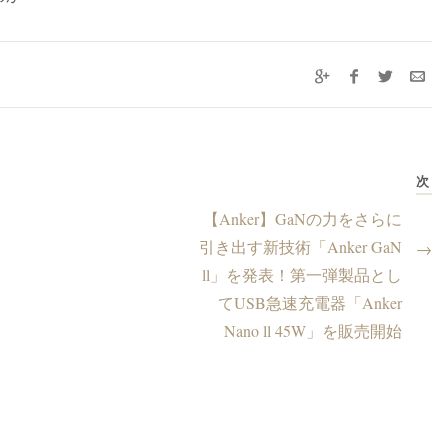
次
【Anker】GaNの力をさらに
引き出す新技術「Anker GaN
→
ll」を発表！第一弾製品とし
てUSB急速充電器「Anker
Nano ll 45W」を販売開始