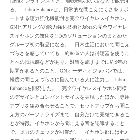
Jabraオンラインストア、補聴器取扱い店などで販売す
る。 Jabra Enhanceは、日常的な聞こえにくさをサポ
ートする聴力強化機能付き完全ワイヤレスイヤホン。
GNヒアリングの聴力強化技術とJabraの完全ワイヤレ
スイヤホンの技術を1つのソリューションのまとめた
グループ初の製品になる。 日常生活において聞こえ
づらさを感じていても、約86％の人は補聴器を使うこ
とへの抵抗感などがあり、対策を施すまでに約6年の
期間があるとのこと。GNオーディオジャパンでは、
軽度の聞こえづらさに悩んでいる人に注力し、Jabra
Enhanceを開発した。 完全ワイヤレスイヤホン同様
のデザインとコンパクトサイズを実現したほか、専用
アプリを組み合わせることで、セットアップから聞こ
え方のパーソナライズまで、自分だけで完結できるこ
とが特徴。イヤホンから聞こえる音を認識すること
で、聴力のチェックが可能だ。 イヤホン部には4つ