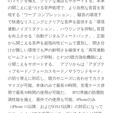
のマイクを備え、クリアな通話もサポートする。本来
の聞こえに近づける音声処理で、より自然な音質を実
現する「ワープ コンプレッション」、騒音の環境下
で快適なリスニングとクリアな音声を提供する「環境
連動ノイズリダクション」、ハウリングを抑制し音質
を向上させる「自動デジタルフィードバック」、正面
から聞こえる音声を超指向性ビームで選別し、聞き分
けが難しい環境でも声の鮮明さを確保する「両耳連動
ビームフォーミング抑制」と4つの聴力強化機能によ
り聞こえをサポートする。 アプリからは「アダプテ
ィブモード／フォーカスモード／サラウンドモード」
の切り替えに対応し、聴力やニーズに合わせてカスタ
マイズが可能。本体のみで最長10時間、充電ケース併
用で最長30時間の使用が可能だ。 IP52準拠の防塵防
滴性能を備え、屋外での使用も可能。iPhoneのみ
（iPhone 11以降、およびiOS15以降）の対応になって