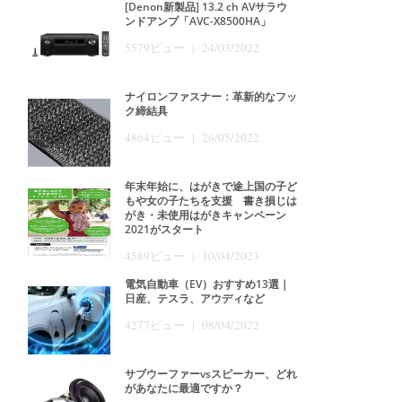
[Denon新製品] 13.2 ch AVサラウ
ンドアンプ「AVC-X8500HA」
5579ビュー | 24/03/2022
ナイロンファスナー：革新的なフッ
ク締結具
4864ビュー | 26/05/2022
年末年始に、はがきで途上国の子ど
もや女の子たちを支援 書き損じは
がき・未使用はがきキャンペーン
2021がスタート
4589ビュー | 10/04/2023
電気自動車（EV）おすすめ13選｜
日産、テスラ、アウディなど
4277ビュー | 08/04/2022
サブウーファーvsスピーカー、どれ
があなたに最適ですか？