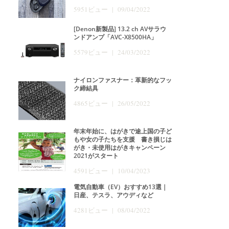
5951ビュー | 09/04/2022
[Denon新製品] 13.2 ch AVサラウ
ンドアンプ「AVC-X8500HA」
5579ビュー | 24/03/2022
ナイロンファスナー：革新的なフッ
ク締結具
4865ビュー | 26/05/2022
年末年始に、はがきで途上国の子ど
もや女の子たちを支援 書き損じは
がき・未使用はがきキャンペーン
2021がスタート
4591ビュー | 10/04/2023
電気自動車（EV）おすすめ13選｜
日産、テスラ、アウディなど
4281ビュー | 08/04/2022