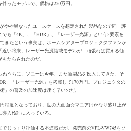
伴ったモデルで、価格は220万円。
は、それぞれがやや異なったユースケースを想定された製品なので同一評
でも「4K」、「HDR」、「レーザー光源」という3要素を
ってきたという事実は、ホームシアタープロジェクタファンか
「近い将来、レーザー光源搭載モデルが、頑張れば買える価
がもたらされたのだ。
らぬうちに、ソニーは今年、また新製品を投入してきた。そ
「HDR」「レーザー光源」を搭載して170万円。プロジェクタの
技術」の普及の加速度は凄く早いのだ。
0万円程度となっており、世の大画面☆マニアはかなり盛り上が
に導入検討に入っている。
でじっくり評価する本連載だが、発売前のVPL-VW745をソ