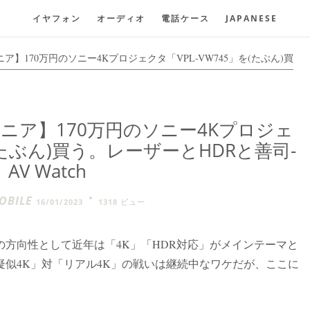
イヤフォン
オーディオ
電話ケース
JAPANESE
】170万円のソニー4Kプロジェクタ「VPL-VW745」を(たぶん)買
ニア】170万円のソニー4Kプロジェ
を(たぶん)買う。レーザーとHDRと善司-
AV Watch
BILE
16/01/2023
1318 ビュー
方向性として近年は「4K」「HDR対応」がメインテーマと
似4K」対「リアル4K」の戦いは継続中なワケだが、ここに
。