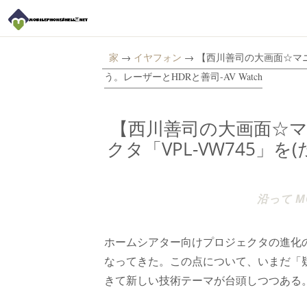
家
→
イヤフォン
→ 【西川善司の大画面☆マニア
う。レーザーとHDRと善司-AV Watch
【西川善司の大画面☆マ
クタ「VPL-VW745」
沿って MO
ホームシアター向けプロジェクタの進化の
なってきた。この点について、いまだ「疑
きて新しい技術テーマが台頭しつつある