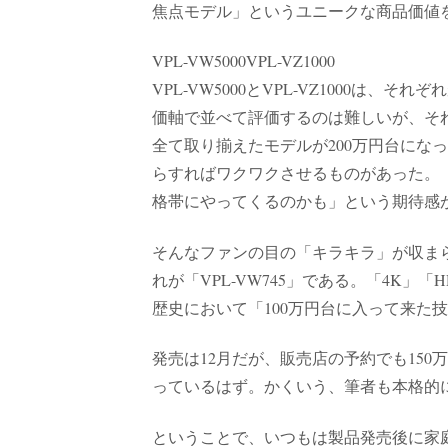
焦点モデル」というユニークな商品価値を
VPL-VW5000VPL-VZ1000
VPL-VW5000とVPL-VZ1000
価軸で並べて評価するのは難しいが、それ
全て取り揃えたモデルが200万円台にな
らすればワクワクさせるものがあった。
格帯にやってくるのかも」という期待感
そんなファンの目の「キラキラ」が収ま
れが「VPL-VW745」である。「4K」
歴史において「100万円台に入って来た
発売は12月だが、販売店の予約でも15
っているはず。かくいう、筆者も本格的
ということで、いつもは製品発売後に家庭