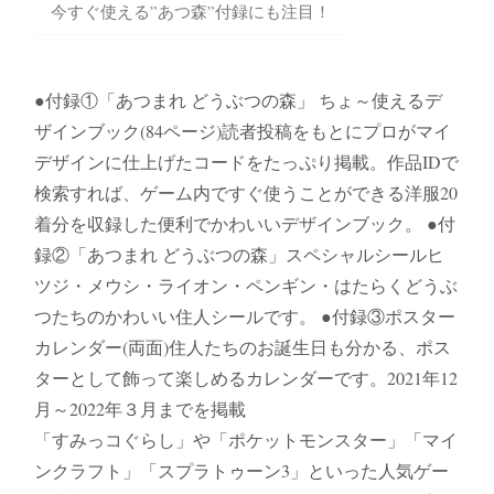
今すぐ使える”あつ森”付録にも注目！
●付録①「あつまれ どうぶつの森」 ちょ～使えるデ
ザインブック(84ページ)読者投稿をもとにプロがマイ
デザインに仕上げたコードをたっぷり掲載。作品IDで
検索すれば、ゲーム内ですぐ使うことができる洋服20
着分を収録した便利でかわいいデザインブック。 ●付
録②「あつまれ どうぶつの森」スペシャルシールヒ
ツジ・メウシ・ライオン・ペンギン・はたらくどうぶ
つたちのかわいい住人シールです。 ●付録③ポスター
カレンダー(両面)住人たちのお誕生日も分かる、ポス
ターとして飾って楽しめるカレンダーです。2021年12
月～2022年３月までを掲載
「すみっコぐらし」や「ポケットモンスター」「マイ
ンクラフト」「スプラトゥーン3」といった人気ゲー