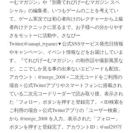
ーむマガジン』や『別冊てれびげーむマガジン スペ
シャル』の編集者。いつもゲームのことを考えてい
て、ゲーム実況では初心者向けのレクチャーから上級
者向けテクニックに至るまで、お子様への分かりやす
さをモットーに活動中。さなぴー
Twitter(@sanapi_tvgame)▼公式SNSサービス発売日情報
やキャンペーン、イベント情報などをお届けしていま
す。『てれびげーむマガジン』の制作話や撮影風景な
ど、ここでしか見る事の出来ないエピソードも配信。
アカウント：@terege_2008＜二次元コードをご利用の
場合＞公式Twitterアプリやスマートフォンに搭載され
ている二次元コードリーダーで読み取り後、表示され
た「フォロー」ボタンを押すと登録完了。＜ID検索を
ご利用の場合＞公式Twitterアプリの「ユーザー検索」
から @terege_2008 を入力。表示された「フォロー」
ボタンを押すと登録完了。アカウントID：@uuf2957f