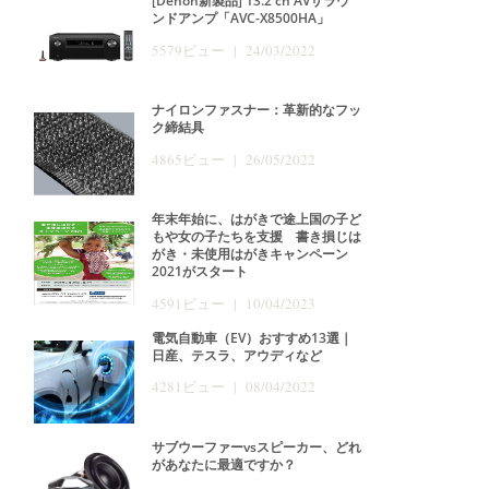
[Denon新製品] 13.2 ch AVサラウ
ンドアンプ「AVC-X8500HA」
5579ビュー | 24/03/2022
ナイロンファスナー：革新的なフッ
ク締結具
4865ビュー | 26/05/2022
年末年始に、はがきで途上国の子ど
もや女の子たちを支援 書き損じは
がき・未使用はがきキャンペーン
2021がスタート
4591ビュー | 10/04/2023
電気自動車（EV）おすすめ13選｜
日産、テスラ、アウディなど
4281ビュー | 08/04/2022
サブウーファーvsスピーカー、どれ
があなたに最適ですか？