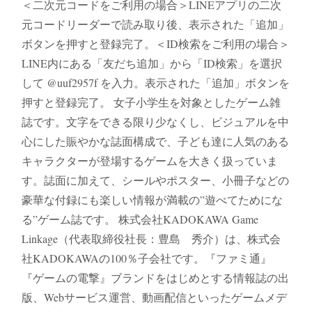
＜二次元コードをご利用の場合＞LINEアプリの二次
元コードリーダーで読み取り後、表示された「追加」
ボタンを押すと登録完了。＜ID検索をご利用の場合＞
LINE内にある「友だち追加」から「ID検索」を選択
して @uuf2957f を入力。表示された「追加」ボタンを
押すと登録完了。 女子小学生を対象としたゲーム雑
誌です。文字をできる限り少なくし、ビジュアルを中
心にした賑やかな誌面構成で、子ども達に人気のある
キャラクターが登場するゲームを大きく扱っていま
す。誌面に加えて、シールやポスター、小冊子などの
豪華な付録にも楽しい情報が満載の”遊べてためにな
る”ゲーム誌です。 株式会社KADOKAWA Game
Linkage（代表取締役社長：豊島 秀介）は、株式会
社KADOKAWAの100％子会社です。『ファミ通』
『ゲームの電撃』ブランドをはじめとする情報誌の出
版、Webサービス運営、動画配信といったゲームメデ