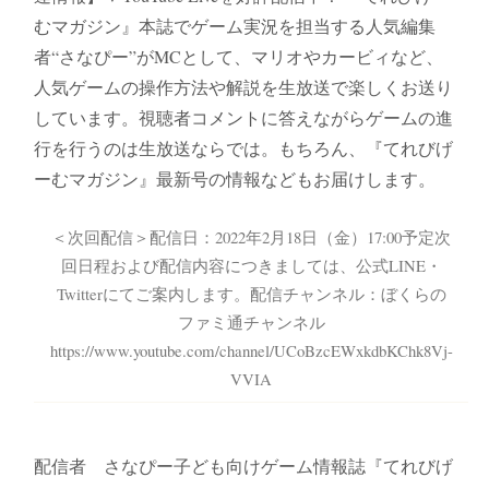
むマガジン』本誌でゲーム実況を担当する人気編集
者“さなぴー”がMCとして、マリオやカービィなど、
人気ゲームの操作方法や解説を生放送で楽しくお送り
しています。視聴者コメントに答えながらゲームの進
行を行うのは生放送ならでは。もちろん、『てれびげ
ーむマガジン』最新号の情報などもお届けします。
＜次回配信＞配信日：2022年2月18日（金）17:00予定次
回日程および配信内容につきましては、公式LINE・
Twitterにてご案内します。配信チャンネル：ぼくらの
ファミ通チャンネル
https://www.youtube.com/channel/UCoBzcEWxkdbKChk8Vj-
VVIA
配信者 さなぴー子ども向けゲーム情報誌『てれびげ