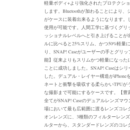
軽量ボディ+より強化されたプロテクション
します。Bluetoothが加わることに
がケースに装着出来るようになります。
使用が可能です。人間工学に基づくグリ
ッショナルレベルへと引き上げることが出来
ルに比べると25%スリム、かつ50%軽量
り、SNAP! Caseがユーザーの手と
能】従来よりもスリムかつ軽量になったにも
ことに成功しました。SNAP! Case
した。デュアル・レイヤー構造がiPho
ネートと衝撃を吸収する柔らかいTPU
な撮影まで可能にするケースです。【豊富な
全てがSNAP! Caseのデュアルレン
場において最も広範囲に渡るレンズコレクシ
オンレンズに、3種類のフィルターレンズ
ルターから、スタンダードレンズのコレ