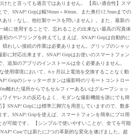
づけたと言っても過言ではありません。 【高い適合性】スマ
AP! Gripは幅58mm ~ 80mm、また奥行12.5mmまでの
スあり・なし、他社製ケースを問いません）。また、最新の
NAP! Caseと一緒に使用することで、忘れることの出来ない最高の写真体
続】最初のペアリングを終えてしまえば、SNAP! Gripは自動的に
。煩わしい接続の作業は必要ありません。グリップのシャッ
に対応出来ます。SNAP! Gripはお使いのスマートフォン
で、追加のアプリのインストールは全く必要ありません。
り、標準的な使用環境において、6ヶ月以上電池を交換することなく動
P! Gripのシャッターボタンは撮影時のリモートコントロー
0m離れた場所からでもセルフィーあるいはグループショッ
もワイヤレスの反応もよく、モダンな撮影機能を誰にでも簡
SNAP! Gripには標準三脚穴を用意していますので、数多
。SNAP! Gripを使えば、スマートフォンを簡単にプロ用
とが可能です。 【シンプルで使いやすいことが、全てを可能
いSNAP! Caseでは新たに2つの革新的な変化を遂げました。超