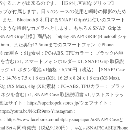
応することが出来るのです。【取外し可能なグリップ】
なグリップが付属します。日々のケースの使用と瞬時の撮影のため
Bluetoothを利用するSNAP! Gripがお使いのスマート
うな特別なカメラへとします。もちろんSNAP! Gripは
 Grip仕様】商品名：bitplay SNAP! GRIP (Bluetoothシャ
0mm、また奥行12.5mmまでのスマートフォン（iPhone,
x 4.8 cm重さ：61g素材：PC+ABS, TPUカラー： ブラック内容
含む) x1, スマートフォンホルダー x1, SNAP! Grip 取扱説
グ x1, ボタン電池 x1価格：6,750円（税込）【SNAP! Case
 7.5 x 1.6 cm (XS), 16.25 x 8.24 x 1.6 cm (XS Max),
XS), 52g (XS Max), 48g (XR)素材：PC+ABS, TPUカラー： ブラッ
ジを含む) x1, SNAP! Case 取扱説明書 x1,リストストラッ
https://superkopek.stores.jp/ウェブサイト：
ps://youtu.be/N6cfR9nto-Yinstagram：
ook：https://www.facebook.com/bitplay.snapjapan/※SNAP! Caseと
al Setも同時発売（税込9,180円）。※なおSNAP!CASE(iPhone