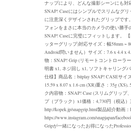
ナップにより、どんな撮影シーンにも対
SNAP! Caseにはシンプルでスリム
に注意深くデザインされたグリップです。また、
フォンをまさに本当のカメラの使い勝手のよ
SNAP! Caseに完璧にフィットします。 【SNAP!
ッターグリップ)対応サイズ：幅58mm ~ 8
Android問いません）サイズ：7.6 x 4.4 
物：SNAP! Grip (リモートコントローラーを
明書 x1, ネジ回し x1, ソフトキャリングバッ
仕様】商品名：bitplay SNAP! CASEサイズ：14.76 x
15.59 x 8.07 x 1.6 cm (XR)重さ：35g (
ク内容物：SNAP! Case (スリムグリップ、ネ
プ（ブラック）x1価格：4,730円（税込）直販サイト：
http://kopek.jp/snapgrip.html製品紹介動画：htt
https://www.instagram.com/snapjapan/faceb
Gripが一緒になったお得になったProfession