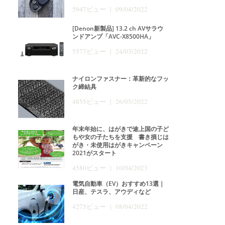
5947ビュー | 09/04/2022
[Denon新製品] 13.2 ch AVサラウ
ンドアンプ「AVC-X8500HA」
5577ビュー | 24/03/2022
ナイロンファスナー：革新的なフッ
ク締結具
4855ビュー | 26/05/2022
年末年始に、はがきで途上国の子ど
もや女の子たちを支援 書き損じは
がき・未使用はがきキャンペーン
2021がスタート
4580ビュー | 10/04/2023
電気自動車（EV）おすすめ13選｜
日産、テスラ、アウディなど
4275ビュー | 08/04/2022