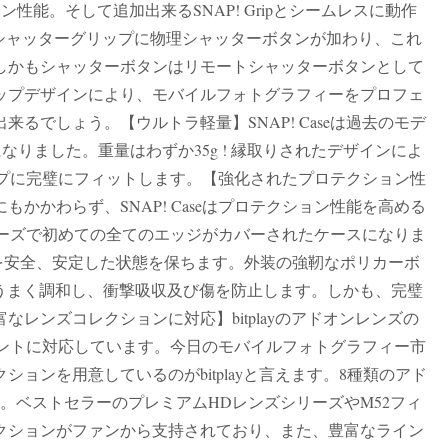
性能。そして追加出来るSNAP! Gripとシームレスに動作
より、シャッターグリップに物理シャッターボタンが加わり、これ
しかもシャッターボタンはリモートシャッターボタンとして
ップデザインにより、モバイルフォトグラフィーをプロフェ
るでしょう。【ウルトラ軽量】SNAP! Caseは過去のモデ
になりました。重量はわずか35g ! 縁取りされたデザインによ
グリップに完璧にフィットします。【強化されたプロテクション性
かかわらず、SNAP! Caseはプロテクション性能を高める
はシリーズで初めての全てのエッジがカバーされたケースになりま
neを安全、安定した状態を保ちます。外装の強靭なポリカーボ
がうまく調和し、衝撃吸収及び傷を防止します。しかも、完璧
レンズコレクションに対応】bitplayのアドオンレンズの
ズマウントに対応しています。今日のモバイルフォトグラフィー市
ョンを用意しているのがbitplayと言えます。8種類のアド
。ベストセラーのプレミアムHDレンズシリーズやM52フィ
クションがファンから支持されており、また、豊富なライン