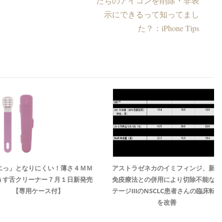
だちのアイコンを削除・非表
示にできるって知ってまし
た？：iPhone Tips
エっ」となりにくい！薄さ４ＭＭ
アストラゼネカのイミフィンジ、新規
うす舌クリーナー７月１日新発売
免疫療法との併用により切除不能なス
【専用ケース付】
テージIIIのNSCLC患者さんの臨床転帰
を改善