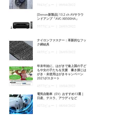
5943ビュー | 09/04/2022
[Denon新製品] 13.2 ch AVサラウ
ンドアンプ「AVC-X8500HA」
5577ビュー | 24/03/2022
ナイロンファスナー：革新的なフッ
ク締結具
4855ビュー | 26/05/2022
年末年始に、はがきで途上国の子ど
もや女の子たちを支援 書き損じは
がき・未使用はがきキャンペーン
2021がスタート
4577ビュー | 10/04/2023
電気自動車（EV）おすすめ13選｜
日産、テスラ、アウディなど
4272ビュー | 08/04/2022