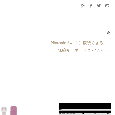
次
Nintendo Switchに接続できる
無線キーボードとマウス
→