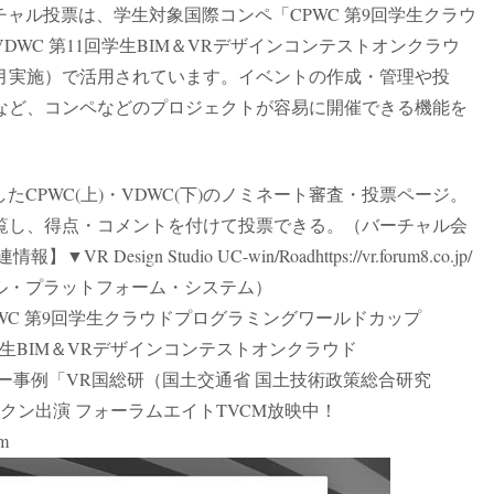
チャル投票は、学生対象国際コンペ「CPWC 第9回学生クラウ
WC 第11回学生BIM＆VRデザインコンテストオンクラウ
10月実施）で活用されています。イベントの作成・管理や投
など、コンペなどのプロジェクトが容易に開催できる機能を
たCPWC(上)・VDWC(下)のノミネート審査・投票ページ。
覧し、得点・コメントを付けて投票できる。（バーチャル会
gn Studio UC-win/Roadhttps://vr.forum8.co.jp/
ャル・プラットフォーム・システム）
m8/f8vps/▼CPWC 第9回学生クラウドプログラミングワールドカップ
DWC 第11回学生BIM＆VRデザインコンテストオンクラウド
/▼バーチャルツアー事例「VR国総研（国土交通省 国土技術政策総合研究
m88Y▼パックン出演 フォーラムエイトTVCM放映中！
tm