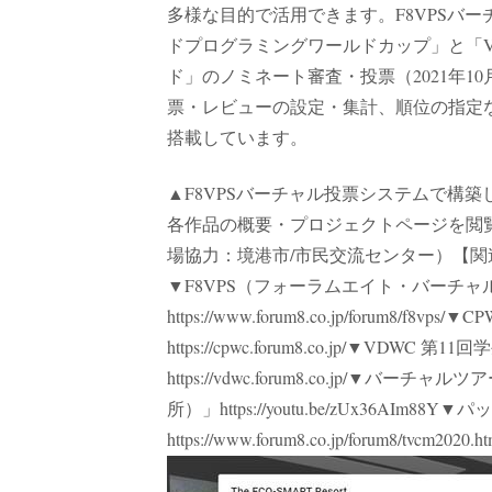
多様な目的で活用できます。F8VPSバー
ドプログラミングワールドカップ」と「VD
ド」のノミネート審査・投票（2021年
票・レビューの設定・集計、順位の指定
搭載しています。
▲F8VPSバーチャル投票システムで構築し
各作品の概要・プロジェクトページを閲
場協力：境港市/市民交流センター）【関連情報】▼VR Desi
▼F8VPS（フォーラムエイト・バーチ
https://www.forum8.co.jp/foru
https://cpwc.forum8.co.jp/▼V
https://vdwc.forum8.co.jp
所）」https://youtu.be/zUx36AI
https://www.forum8.co.jp/forum8/tvcm2020.h