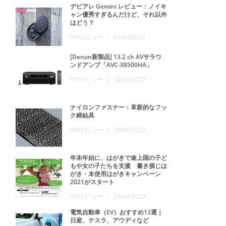
デビアレ Gemini レビュー：ノイキ
ャン優秀すぎるんだけど、それ以外
はどう？
5952ビュー | 09/04/2022
[Denon新製品] 13.2 ch AVサラウ
ンドアンプ「AVC-X8500HA」
5579ビュー | 24/03/2022
ナイロンファスナー：革新的なフッ
ク締結具
4865ビュー | 26/05/2022
年末年始に、はがきで途上国の子ど
もや女の子たちを支援 書き損じは
がき・未使用はがきキャンペーン
2021がスタート
4591ビュー | 10/04/2023
電気自動車（EV）おすすめ13選｜
日産、テスラ、アウディなど