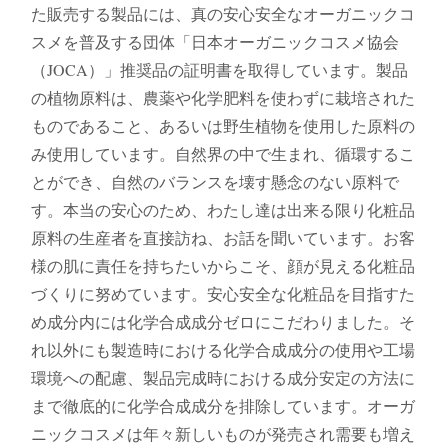
た販売する製品には、真の安心安全なオーガニックコ
スメを普及する団体「日本オーガニックコスメ協会
（JOCA）」推奨品の証明書を取得しています。製品
の植物原料は、農薬や化学肥料を使わずに栽培された
ものであること、あるいは野生植物を使用した原料の
み使用しています。自然界の中で生まれ、循環するこ
とができ、自然のバランスを壊す懸念のない原料で
す。本当の安心のため、わたし達は出来る限り化粧品
原料の生産者を直接訪ね、お話を聞いています。お客
様の肌に責任を持ちたいからこそ、顔が見える化粧品
づくりに努めています。安心安全な化粧品を目指すた
め成分内には化学合成成分ゼロにこだわりました。そ
れ以外にも製造時における化学合成成分の使用や工場
環境への配慮、製品完成時における成分安定の方法に
まで徹底的に化学合成成分を排除しています。オーガ
ニックコスメは年々新しいものが発売され需要も増え