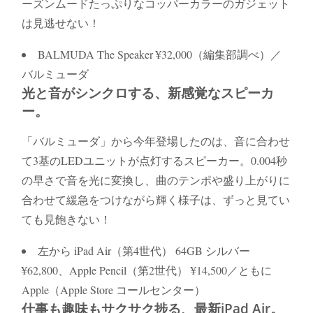
ーズンムードたっぷりなコッパーカラーのガジェット
は見逃せない！
BALMUDA The Speaker ¥32,000（編集部調べ）／
バルミューダ
光と音がシンクロする、新感覚なスピーカ
ー。
「バルミューダ」から今年登場したのは、音に合わせ
て3基のLEDユニットが点灯するスピーカー。0.004秒
の早さで音を光に変換し、曲のテンポや盛り上がりに
合わせて緩急をつけながら輝く様子は、ずっと見てい
ても見飽きない！
左から iPad Air（第4世代） 64GB シルバー
¥62,800、Apple Pencil（第2世代） ¥14,500／ともに
Apple（Apple Store コールセンター）
仕事も趣味もサクサク捗る、最新iPad Air。