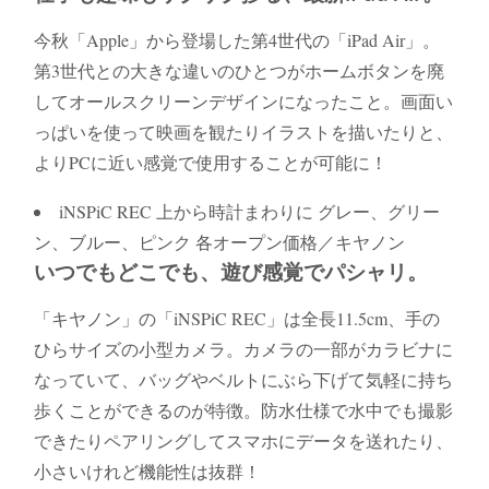
今秋「Apple」から登場した第4世代の「iPad Air」。
第3世代との大きな違いのひとつがホームボタンを廃
してオールスクリーンデザインになったこと。画面い
っぱいを使って映画を観たりイラストを描いたりと、
よりPCに近い感覚で使用することが可能に！
iNSPiC REC 上から時計まわりに グレー、グリー
ン、ブルー、ピンク 各オープン価格／キヤノン
いつでもどこでも、遊び感覚でパシャリ。
「キヤノン」の「iNSPiC REC」は全長11.5cm、手の
ひらサイズの小型カメラ。カメラの一部がカラビナに
なっていて、バッグやベルトにぶら下げて気軽に持ち
歩くことができるのが特徴。防水仕様で水中でも撮影
できたりペアリングしてスマホにデータを送れたり、
小さいけれど機能性は抜群！