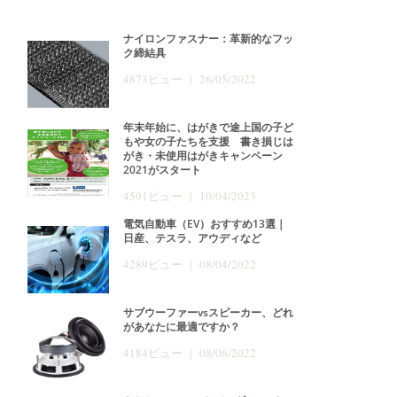
ナイロンファスナー：革新的なフッ
ク締結具
4873ビュー | 26/05/2022
年末年始に、はがきで途上国の子ど
もや女の子たちを支援 書き損じは
がき・未使用はがきキャンペーン
2021がスタート
4591ビュー | 10/04/2023
電気自動車（EV）おすすめ13選｜
日産、テスラ、アウディなど
4289ビュー | 08/04/2022
サブウーファーvsスピーカー、どれ
があなたに最適ですか？
4184ビュー | 08/06/2022