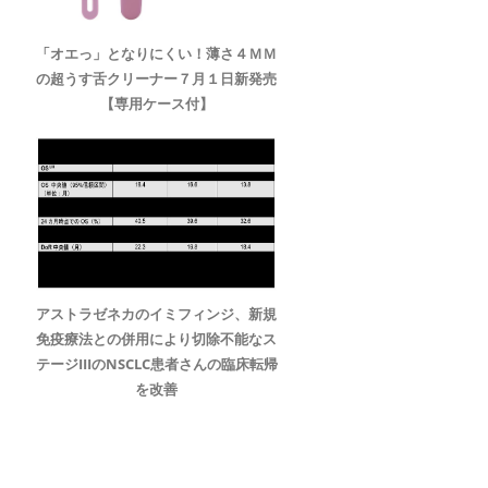
「オエっ」となりにくい！薄さ４ＭＭ
の超うす舌クリーナー７月１日新発売
【専用ケース付】
アストラゼネカのイミフィンジ、新規
免疫療法との併用により切除不能なス
テージIIIのNSCLC患者さんの臨床転帰
を改善