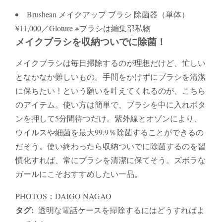
Brushean メイクアップ ブラシ 除菌器（単体）
¥11,000／Gloture ※ブラシは編集部私物
メイクブラシを収納ついでに除菌！
メイクブラシは毎日掃除するのが理想だけど、忙しい
となかなか難しいもの。手間をかけずにブラシを清潔
に保ちたい！という願いを叶えてくれるのが、こちら
のアイテム。使い方は簡単で、ブラシを中に入れボタ
ンを押して5分間待つだけ。紫外線とオゾンにより、
ウイルスや細菌を最大99.9％除菌することができるの
だそう。使い終わったら収納ついでに除菌するのを習
慣化すれば、常にブラシを清潔に保てそう。ズボラな
ガールにこそおすすめしたい一品。
PHOTOS：DAIGO NAGAO
タグ:
透明な電話ケースを掃除するにはどうすればよ