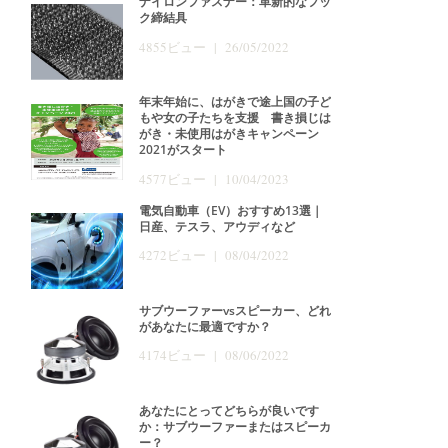
ナイロンファスナー：革新的なフッ
ク締結具
4855ビュー | 26/05/2022
年末年始に、はがきで途上国の子ど
もや女の子たちを支援 書き損じは
がき・未使用はがきキャンペーン
2021がスタート
4577ビュー | 10/04/2023
電気自動車（EV）おすすめ13選｜
日産、テスラ、アウディなど
4272ビュー | 08/04/2022
サブウーファーvsスピーカー、どれ
があなたに最適ですか？
4174ビュー | 08/06/2022
あなたにとってどちらが良いです
か：サブウーファーまたはスピーカ
ー？