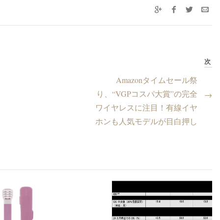
次
Amazonタイムセール祭
り、“VGPコスパ大賞”の完全
→
ワイヤレスに注目！有線イヤ
ホンも人気モデルが目白押し