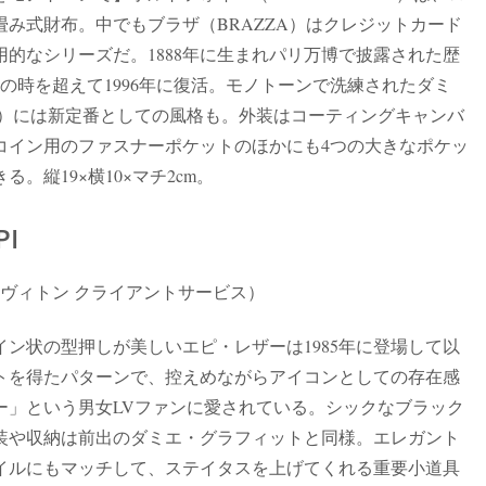
み式財布。中でもブラザ（BRAZZA）はクレジットカード
的なシリーズだ。1888年に生まれパリ万博で披露された歴
上の時を超えて1996年に復活。モノトーンで洗練されたダミ
HITE）には新定番としての風格も。外装はコーティングキャンバ
コイン用のファスナーポケットのほかにも4つの大きなポケッ
縦19×横10×マチ2cm。
PI
・ヴィトン クライアントサービス）
ン状の型押しが美しいエピ・レザーは1985年に登場して以
トを得たパターンで、控えめながらアイコンとしての存在感
ー」という男女LVファンに愛されている。シックなブラック
装や収納は前出のダミエ・グラフィットと同様。エレガント
イルにもマッチして、ステイタスを上げてくれる重要小道具