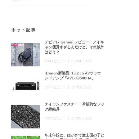
ホット記事
デビアレ Gemini レビュー：ノイキ
ャン優秀すぎるんだけど、それ以外
はどう？
5947ビュー | 09/04/2022
[Denon新製品] 13.2 ch AVサラウ
ンドアンプ「AVC-X8500HA」
5577ビュー | 24/03/2022
ナイロンファスナー：革新的なフッ
ク締結具
4855ビュー | 26/05/2022
年末年始に、はがきで途上国の子ど