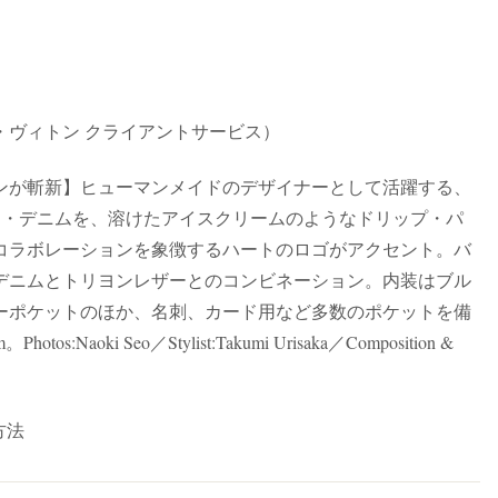
イ・ヴィトン クライアントサービス）
ンが斬新】ヒューマンメイドのデザイナーとして活躍する、
ム・デニムを、溶けたアイスクリームのようなドリップ・パ
コラボレーションを象徴するハートのロゴがアクセント。バ
デニムとトリヨンレザーとのコンビネーション。内装はブル
ーポケットのほか、名刺、カード用など多数のポケットを備
aoki Seo／Stylist:Takumi Urisaka／Composition &
方法