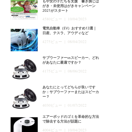
もや女の子たちを支援 書き損じは
がき・未使用はがきキャンペーン
2021がスタート
4580ビュー | 10/04/2023
電気自動車（EV）おすすめ13選｜
日産、テスラ、アウディなど
4275ビュー | 08/04/2022
サブウーファーvsスピーカー、どれ
があなたに最適ですか？
4175ビュー | 08/06/2022
あなたにとってどちらが良いです
か：サブウーファーまたはスピーカ
ー？
4030ビュー | 01/07/2022
エアーポッドのゴミを革命的な方法
で除去する方法が話題に
4004ビュー | 10/04/2023