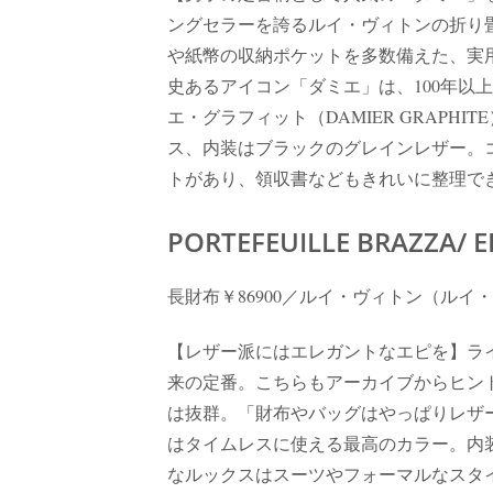
ングセラーを誇るルイ・ヴィトンの折り畳
や紙幣の収納ポケットを多数備えた、実用
史あるアイコン「ダミエ」は、100年以
エ・グラフィット（DAMIER GRAP
ス、内装はブラックのグレインレザー。
トがあり、領収書などもきれいに整理できる。
PORTEFEUILLE BRAZZA/ E
長財布￥86900／ルイ・ヴィトン（ルイ
【レザー派にはエレガントなエピを】ライ
来の定番。こちらもアーカイブからヒン
は抜群。「財布やバッグはやっぱりレザ
はタイムレスに使える最高のカラー。内
なルックスはスーツやフォーマルなスタ