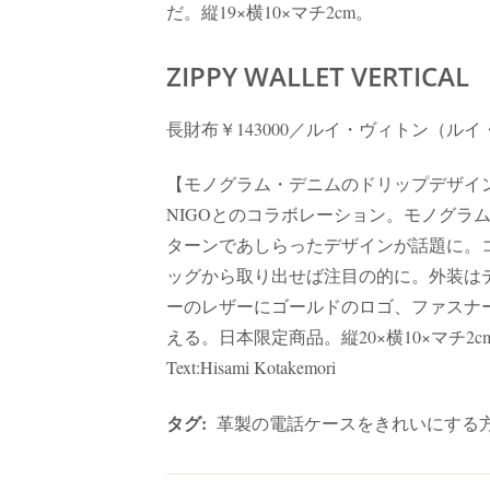
だ。縦19×横10×マチ2cm。
ZIPPY WALLET VERTICAL
長財布￥143000／ルイ・ヴィトン（ル
【モノグラム・デニムのドリップデザイ
NIGOとのコラボレーション。モノグラ
ターンであしらったデザインが話題に。
ッグから取り出せば注目の的に。外装は
ーのレザーにゴールドのロゴ、ファスナ
える。日本限定商品。縦20×横10×マチ2cm。Photos:N
Text:Hisami Kotakemori
タグ:
革製の電話ケースをきれいにする