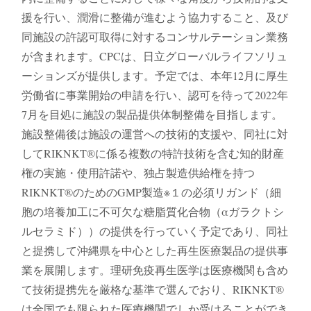
援を行い、潤滑に整備が進むよう協力すること、及び
同施設の許認可取得に対するコンサルテーション業務
が含まれます。CPCは、日立グローバルライフソリュ
ーションズが提供します。予定では、本年12月に厚生
労働省に事業開始の申請を行い、認可を待って2022年
7月を目処に施設の製品提供体制整備を目指します。
施設整備後は施設の運営への技術的支援や、同社に対
してRIKNKT®️に係る複数の特許技術を含む知的財産
権の実施・使用許諾や、独占製造供給権を持つ
RIKNKT®️のためのGMP製造※１の必須リガンド（細
胞の培養加工に不可欠な糖脂質化合物（αガラクトシ
ルセラミド））の提供を行っていく予定であり、同社
と提携して沖縄県を中心とした再生医療製品の提供事
業を展開します。理研免疫再生医学は医療機関も含め
て技術提携先を厳格な基準で選んでおり、RIKNKT®️
は全国でも限られた医療機関でしか受けることができ