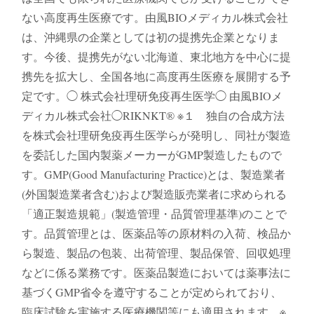
ない高度再生医療です。由風BIOメディカル株式会社
は、沖縄県の企業としては初の提携先企業となりま
す。今後、提携先がない北海道、東北地方を中心に提
携先を拡大し、全国各地に高度再生医療を展開する予
定です。◯ 株式会社理研免疫再生医学◯ 由風BIOメ
ディカル株式会社◯RIKNKT®️ ※１ 独自の合成方法
を株式会社理研免疫再生医学らが発明し、同社が製造
を委託した国内製薬メーカーがGMP製造したもので
す。GMP(Good Manufacturing Practice)とは、製造業者
(外国製造業者含む)および製造販売業者に求められる
「適正製造規範」(製造管理・品質管理基準)のことで
す。品質管理とは、医薬品等の原材料の入荷、検品か
ら製造、製品の包装、出荷管理、製品保管、回収処理
などに係る業務です。医薬品製造においては薬事法に
基づくGMP省令を遵守することが定められており、
臨床試験を実施する医療機関等にも適用されます。※