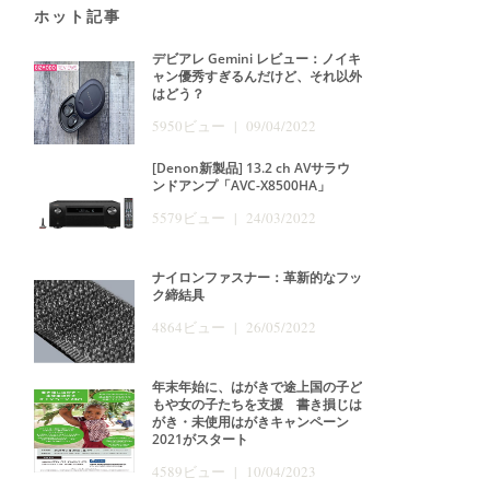
ホット記事
デビアレ Gemini レビュー：ノイキ
ャン優秀すぎるんだけど、それ以外
はどう？
5950ビュー | 09/04/2022
[Denon新製品] 13.2 ch AVサラウ
ンドアンプ「AVC-X8500HA」
5579ビュー | 24/03/2022
ナイロンファスナー：革新的なフッ
ク締結具
4864ビュー | 26/05/2022
年末年始に、はがきで途上国の子ど
もや女の子たちを支援 書き損じは
がき・未使用はがきキャンペーン
2021がスタート
4589ビュー | 10/04/2023