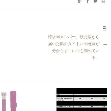
次
欅坂46メンバー、秋元康から
届いた楽曲タイトルの意味が
→
分からず「いつも調べてい
る」