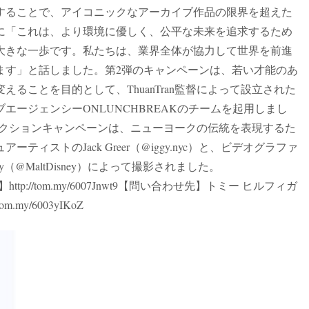
することで、アイコニックなアーカイブ作品の限界を超えた
に「これは、より環境に優しく、公平な未来を追求するため
大きな一歩です。私たちは、業界全体が協力して世界を前進
ます」と話しました。第2弾のキャンペーンは、若い才能のあ
ることを目的として、ThuanTran監督によって設立された
エージェンシーONLUNCHBREAKのチームを起用しまし
Dコレクションキャンペーンは、ニューヨークの伝統を表現するた
ィストのJack Greer（@iggy.nyc）と、ビデオグラファ
y（@MaltDisney）によって撮影されました。
tp://tom.my/6007Jnwt9【問い合わせ先】トミー ヒルフィガ
m.my/6003yIKoZ