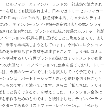
m、世界中のトミー ヒルフィガーとティンバーランドの一部店舗で販売され
ナーを通じても販売されます。日本ではトミー ヒルフィガー
Hisaya-odori Park店、阪急梅田本店、キャナルシティオ
OWN、ティンバーランド 伊勢丹新宿PC4店と公式オンライ
発売された第1弾では、ブランドの伝統と共通のカルチャー的影
イノベーションの限界を押し広げることに焦点を当てて、より
で、未来を再構築しようとしています。今回のコレクション
感のある長持ちする素材を調達することで、より強いコミュ
トを削減するという両ブランドの深いコミットメントが強化
5つの大胆なエコイノベーションに焦点を当てており、トミー
ムは、今後のシーズンでこれらを拡大していく予定です。ト
ーションは、パートナーシップと新たな視野を切り拓こうと
するものです」と述べています。さらに「私たちは、デザイ
ばもっと良くできるか』を考えました。コレクション全体は
来を形作るためのものです」と続けました。ティンバーラン
レクターであるクリストファー・レイバーンは、「私たち