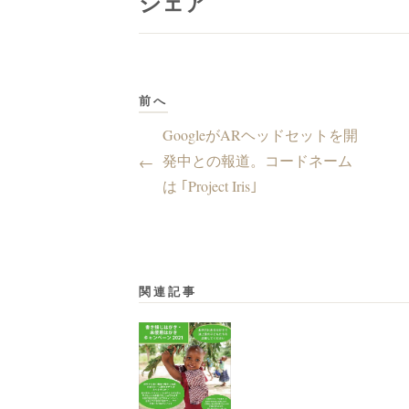
シェア
前へ
GoogleがARヘッドセットを開
発中との報道。コードネーム
←
は ｢Project Iris｣
関連記事