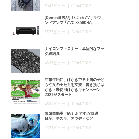
5947ビュー | 09/04/2022
[Denon新製品] 13.2 ch AVサラウ
ンドアンプ「AVC-X8500HA」
5577ビュー | 24/03/2022
ナイロンファスナー：革新的なフッ
ク締結具
4855ビュー | 26/05/2022
年末年始に、はがきで途上国の子ど
もや女の子たちを支援 書き損じは
がき・未使用はがきキャンペーン
2021がスタート
4583ビュー | 10/04/2023
電気自動車（EV）おすすめ13選｜
日産、テスラ、アウディなど
4275ビュー | 08/04/2022