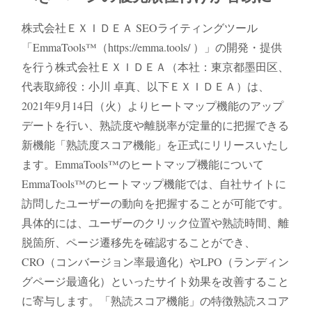
株式会社ＥＸＩＤＥＡ SEOライティングツール
「EmmaTools™（https://emma.tools/ ）」の開発・提供
を行う株式会社ＥＸＩＤＥＡ（本社：東京都墨田区、
代表取締役：小川 卓真、以下ＥＸＩＤＥＡ）は、
2021年9月14日（火）よりヒートマップ機能のアップ
デートを行い、熟読度や離脱率が定量的に把握できる
新機能「熟読度スコア機能」を正式にリリースいたし
ます。EmmaTools™のヒートマップ機能について
EmmaTools™のヒートマップ機能では、自社サイトに
訪問したユーザーの動向を把握することが可能です。
具体的には、ユーザーのクリック位置や熟読時間、離
脱箇所、ページ遷移先を確認することができ、
CRO（コンバージョン率最適化）やLPO（ランディン
グページ最適化）といったサイト効果を改善すること
に寄与します。「熟読スコア機能」の特徴熟読スコア