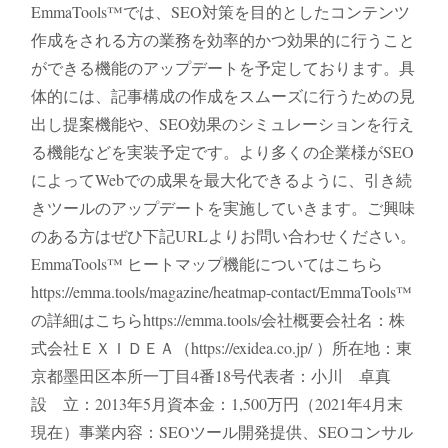
EmmaTools™では、SEO対策を目的としたコンテンツ
作成をされる方の業務を効率的かつ効果的に行うこと
ができる機能のアップデートを予定しております。具
体的には、記事構成の作成をスムーズに行うための見
出し提案機能や、SEO効果のシミュレーションを行え
る機能などを実装予定です。より多くの企業様がSEO
によってWebでの成果を最大化できるように、引き続
きツールのアップデートを実施していきます。ご興味
のある方はぜひ下記URLよりお問い合わせください。
EmmaTools™ ヒートマップ機能についてはこちら
https://emma.tools/magazine/heatmap-contact/EmmaTools™
の詳細はこちらhttps://emma.tools/会社概要会社名：株
式会社ＥＸＩＤＥＡ（https://exidea.co.jp/ ）所在地：東
京都墨田区本所一丁目4番18号代表者：小川 卓真
設 立：2013年5月資本金：1,500万円（2021年4月末
現在）事業内容：SEOツール開発提供、SEOコンサル