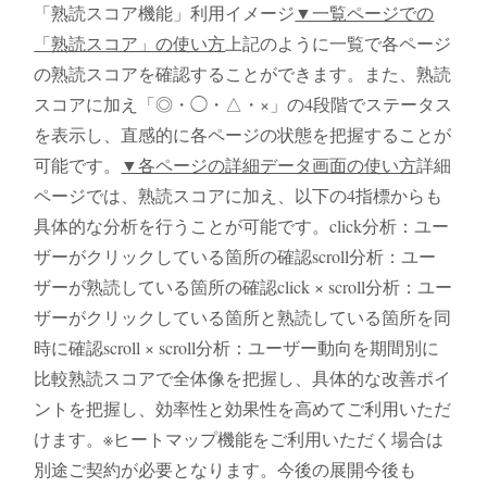
「熟読スコア機能」利用イメージ
▼一覧ページでの
「熟読スコア」の使い方
上記のように一覧で各ページ
の熟読スコアを確認することができます。また、熟読
スコアに加え「◎・◯・△・×」の4段階でステータス
を表示し、直感的に各ページの状態を把握することが
可能です。
▼各ページの詳細データ画面の使い方
詳細
ページでは、熟読スコアに加え、以下の4指標からも
具体的な分析を行うことが可能です。click分析：ユー
ザーがクリックしている箇所の確認scroll分析：ユー
ザーが熟読している箇所の確認click × scroll分析：ユー
ザーがクリックしている箇所と熟読している箇所を同
時に確認scroll × scroll分析：ユーザー動向を期間別に
比較熟読スコアで全体像を把握し、具体的な改善ポイ
ントを把握し、効率性と効果性を高めてご利用いただ
けます。※ヒートマップ機能をご利用いただく場合は
別途ご契約が必要となります。今後の展開今後も