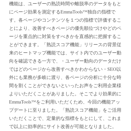
機能は、ユーザーの熟読時間や離脱率のデータをもと
にページ効果を測定するEmmaTools™独自の指標で
す。各ページやコンテンツを１つの指標で評価するこ
とにより、改善すべきページの優先順位づけやどのペ
ージを重点的に対策をすべきかを直感的に把握するこ
とができます。「熟読スコア機能」リリースの背景従
来のヒートマップ機能では、サイト内でのユーザー動
向を確認できる一方で、・ユーザー動向のデータだけ
ではどのページから改善すべきかわからない・SEO以
外にも業務が多岐に渡り、各ページの分析に十分な時
間を割くことができないといったお声をご利用企業様
よりいただくことがありました。そこでより効果的に
EmmaTools™をご利用いただくため、今回の機能アッ
プデートに至りました。「熟読スコア機能」をご活用
いただくことで、定量的な指標をもとにして、これま
で以上に効率的にサイト改善が可能となりました。