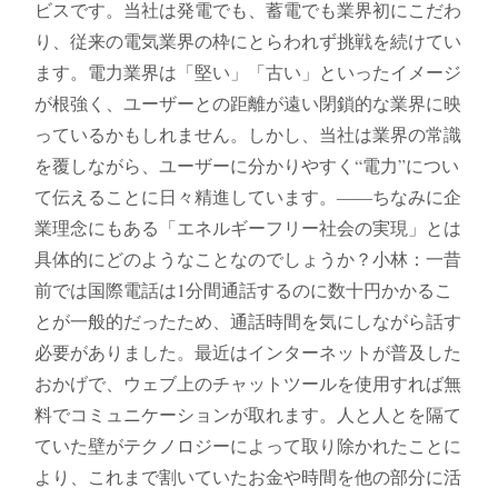
ビスです。当社は発電でも、蓄電でも業界初にこだわ
り、従来の電気業界の枠にとらわれず挑戦を続けてい
ます。電力業界は「堅い」「古い」といったイメージ
が根強く、ユーザーとの距離が遠い閉鎖的な業界に映
っているかもしれません。しかし、当社は業界の常識
を覆しながら、ユーザーに分かりやすく“電力”につい
て伝えることに日々精進しています。――ちなみに企
業理念にもある「エネルギーフリー社会の実現」とは
具体的にどのようなことなのでしょうか？小林：一昔
前では国際電話は1分間通話するのに数十円かかるこ
とが一般的だったため、通話時間を気にしながら話す
必要がありました。最近はインターネットが普及した
おかげで、ウェブ上のチャットツールを使用すれば無
料でコミュニケーションが取れます。人と人とを隔て
ていた壁がテクノロジーによって取り除かれたことに
より、これまで割いていたお金や時間を他の部分に活