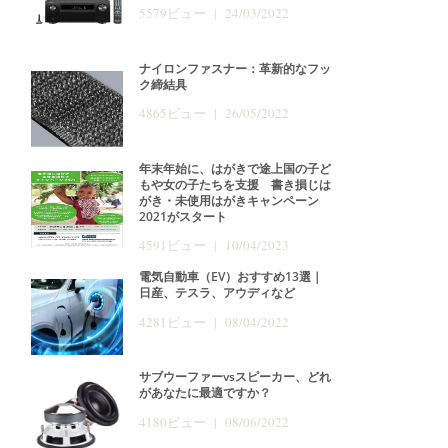
5579ビュー | 24/03/2022
ナイロンファスナー：革新的なフッ
ク締結具
4865ビュー | 26/05/2022
年末年始に、はがきで途上国の子ど
もや女の子たちを支援 書き損じは
がき・未使用はがきキャンペーン
2021がスタート
4591ビュー | 10/04/2023
電気自動車（EV）おすすめ13選｜
日産、テスラ、アウディなど
4281ビュー | 08/04/2022
サブウーファーvsスピーカー、どれ
があなたに最適ですか？
4180ビュー | 08/06/2022