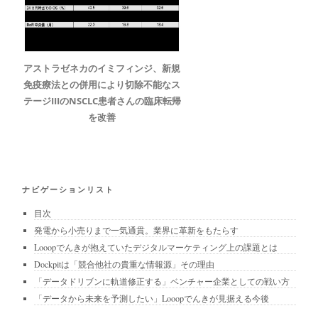
アストラゼネカのイミフィンジ、新規
免疫療法との併用により切除不能なス
テージIIIのNSCLC患者さんの臨床転帰
を改善
ナビゲーションリスト
目次
発電から小売りまで一気通貫。業界に革新をもたらす
Looopでんきが抱えていたデジタルマーケティング上の課題とは
Dockpitは「競合他社の貴重な情報源」その理由
「データドリブンに軌道修正する」ベンチャー企業としての戦い方
「データから未来を予測したい」Looopでんきが見据える今後