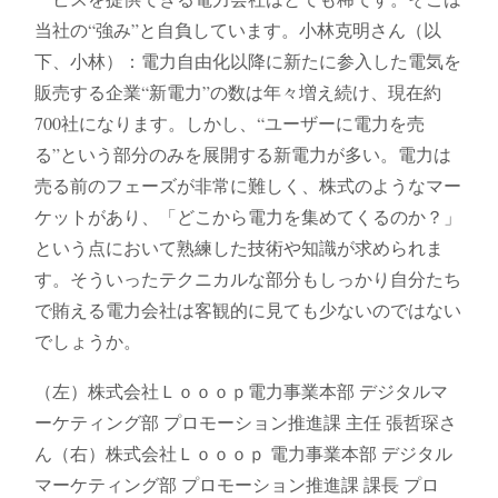
当社の“強み”と自負しています。小林克明さん（以
下、小林）：電力自由化以降に新たに参入した電気を
販売する企業“新電力”の数は年々増え続け、現在約
700社になります。しかし、“ユーザーに電力を売
る”という部分のみを展開する新電力が多い。電力は
売る前のフェーズが非常に難しく、株式のようなマー
ケットがあり、「どこから電力を集めてくるのか？」
という点において熟練した技術や知識が求められま
す。そういったテクニカルな部分もしっかり自分たち
で賄える電力会社は客観的に見ても少ないのではない
でしょうか。
（左）株式会社Ｌｏｏｏｐ電力事業本部 デジタルマ
ーケティング部 プロモーション推進課 主任 張哲琛さ
ん（右）株式会社Ｌｏｏｏｐ 電力事業本部 デジタル
マーケティング部 プロモーション推進課 課長 プロ