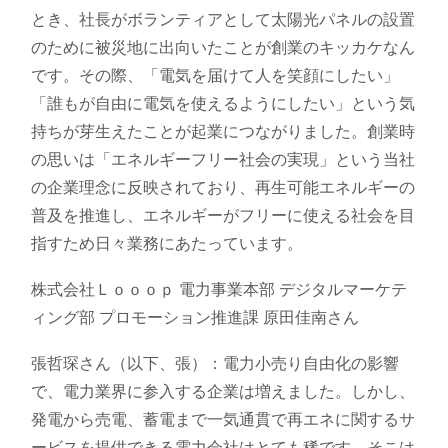
とき、社長がボランティアとして太陽光パネルの設置
のために被災地に出向いたことが創業のキッカケなん
です。その際、「電気を届けて人を笑顔にしたい」
「誰もが自由に電気を使えるようにしたい」という気
持ちが芽生えたことが起業につながりました。創業時
の思いは「エネルギーフリー社会の実現」という当社
の企業理念に反映されており、再生可能エネルギーの
普及を推進し、エネルギーがフリーに使える社会を目
指すため日々業務にあたっています。
株式会社Ｌｏｏｏｐ 電力事業本部 デジタルマーケテ
ィング部 プロモーション推進課 原田佳南さん
張哲琛さん（以下、張）：電力小売り自由化の影響
で、電力業界に参入する企業は増えました。しかし、
発電から売電、蓄電まで一気通貫で再エネに関するサ
ービスを提供できる電力会社はとても稀です。そこは