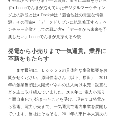
● 発電から小売りまで一気通貫。業界に革新をもたら
す● Looopでんきが抱えていたデジタルマーケティン
グ上の課題とは● Dockpitは「競合他社の貴重な情報
源」その理由● 「データドリブンに軌道修正する」ベ
ンチャー企業としての戦い方● 「データから未来を予
測したい」Looopでんきが見据える今後
発電から小売りまで一気通貫。業界に
革新をもたらす
――まず最初に、Ｌｏｏｏｐの具体的な事業概要をお
聞かせください。原田佳南さん（以下、原田）：2011
年の創業当初は太陽光パネルの法人向け販売・設置な
どを主に取り組んでいました。2016年に“電力小売り
全面自由化”が始まったことを受け、現在では発電か
ら蓄電、電力小売まで、一気通貫で電力事業を展開し
ています。当社はそもそも、2011年の東日本大震災の