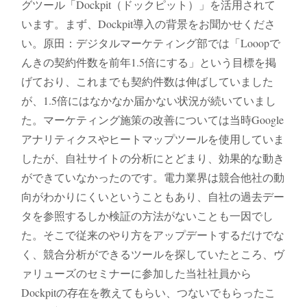
グツール「Dockpit（ドックピット）」を活用されて
います。まず、Dockpit導入の背景をお聞かせくださ
い。原田：デジタルマーケティング部では「Looopで
んきの契約件数を前年1.5倍にする」という目標を掲
げており、これまでも契約件数は伸ばしていました
が、1.5倍にはなかなか届かない状況が続いていまし
た。マーケティング施策の改善については当時Google
アナリティクスやヒートマップツールを使用していま
したが、自社サイトの分析にとどまり、効果的な動き
ができていなかったのです。電力業界は競合他社の動
向がわかりにくいということもあり、自社の過去デー
タを参照するしか検証の方法がないことも一因でし
た。そこで従来のやり方をアップデートするだけでな
く、競合分析ができるツールを探していたところ、ヴ
ァリューズのセミナーに参加した当社社員から
Dockpitの存在を教えてもらい、つないでもらったこ