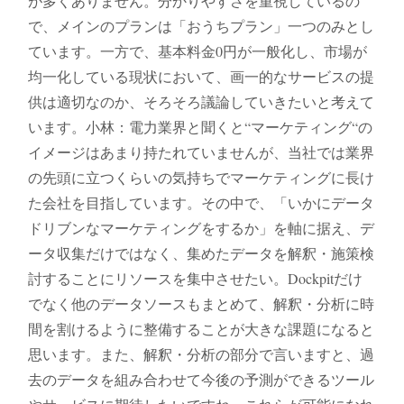
が多くありません。分かりやすさを重視しているの
で、メインのプランは「おうちプラン」一つのみとし
ています。一方で、基本料金0円が一般化し、市場が
均一化している現状において、画一的なサービスの提
供は適切なのか、そろそろ議論していきたいと考えて
います。小林：電力業界と聞くと“マーケティング“の
イメージはあまり持たれていませんが、当社では業界
の先頭に立つくらいの気持ちでマーケティングに長け
た会社を目指しています。その中で、「いかにデータ
ドリブンなマーケティングをするか」を軸に据え、デ
ータ収集だけではなく、集めたデータを解釈・施策検
討することにリソースを集中させたい。Dockpitだけ
でなく他のデータソースもまとめて、解釈・分析に時
間を割けるように整備することが大きな課題になると
思います。また、解釈・分析の部分で言いますと、過
去のデータを組み合わせて今後の予測ができるツール