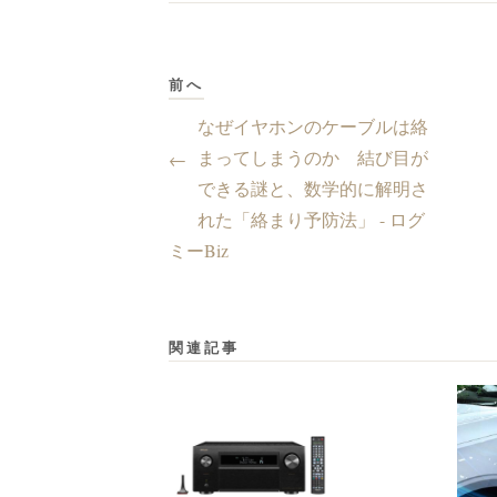
前へ
なぜイヤホンのケーブルは絡
まってしまうのか 結び目が
←
できる謎と、数学的に解明さ
れた「絡まり予防法」 - ログ
ミーBiz
関連記事