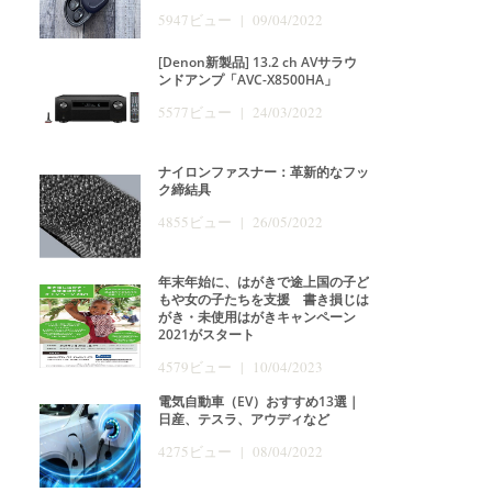
5947ビュー | 09/04/2022
[Denon新製品] 13.2 ch AVサラウ
ンドアンプ「AVC-X8500HA」
5577ビュー | 24/03/2022
ナイロンファスナー：革新的なフッ
ク締結具
4855ビュー | 26/05/2022
年末年始に、はがきで途上国の子ど
もや女の子たちを支援 書き損じは
がき・未使用はがきキャンペーン
2021がスタート
4579ビュー | 10/04/2023
電気自動車（EV）おすすめ13選｜
日産、テスラ、アウディなど
4275ビュー | 08/04/2022