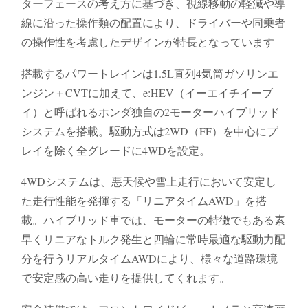
ターフェースの考え方に基づき、視線移動の軽減や導
線に沿った操作類の配置により、ドライバーや同乗者
の操作性を考慮したデザインが特長となっています
搭載するパワートレインは1.5L直列4気筒ガソリンエ
ンジン＋CVTに加えて、e:HEV（イーエイチイーブ
イ）と呼ばれるホンダ独自の2モーターハイブリッド
システムを搭載。駆動方式は2WD（FF）を中心にプ
レイを除く全グレードに4WDを設定。
4WDシステムは、悪天候や雪上走行において安定し
た走行性能を発揮する「リニアタイムAWD」を搭
載。ハイブリッド車では、モーターの特徴でもある素
早くリニアなトルク発生と四輪に常時最適な駆動力配
分を行うリアルタイムAWDにより、様々な道路環境
で安定感の高い走りを提供してくれます。