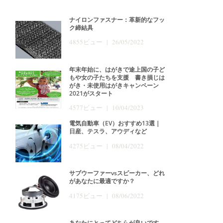
ナイロンファスナー：革新的なフッ
ク締結具
4855ビュー | 26/05/2022
年末年始に、はがきで途上国の子ど
もや女の子たちを支援 書き損じは
がき・未使用はがきキャンペーン
2021がスタート
4577ビュー | 10/04/2023
電気自動車（EV）おすすめ13選｜
日産、テスラ、アウディなど
4275ビュー | 08/04/2022
サブウーファーvsスピーカー、どれ
があなたに最適ですか？
4175ビュー | 08/06/2022
あなたにとってどちらが良いです