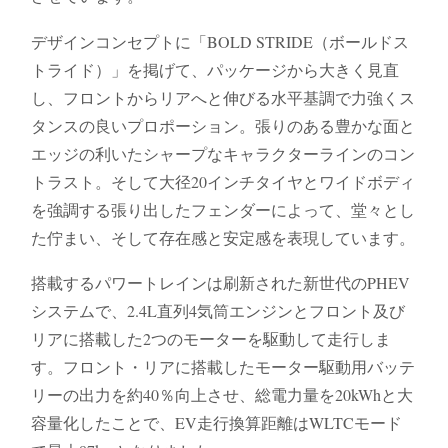
デザインコンセプトに「BOLD STRIDE（ボールドス
トライド）」を掲げて、パッケージから大きく見直
し、フロントからリアへと伸びる水平基調で力強くス
タンスの良いプロポーション。張りのある豊かな面と
エッジの利いたシャープなキャラクターラインのコン
トラスト。そして大径20インチタイヤとワイドボディ
を強調する張り出したフェンダーによって、堂々とし
た佇まい、そして存在感と安定感を表現しています。
搭載するパワートレインは刷新された新世代のPHEV
システムで、2.4L直列4気筒エンジンとフロント及び
リアに搭載した2つのモーターを駆動して走行しま
す。フロント・リアに搭載したモーター駆動用バッテ
リーの出力を約40％向上させ、総電力量を20kWhと大
容量化したことで、EV走行換算距離はWLTCモード