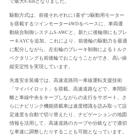
で最大87kmとなりました。
駆動方式は、前後それぞれに1基ずつ駆動用モーター
を搭載するツインモーター4WDをベースに、車両運
動統合制御システムS-AWCと、新たに後輪側にもブレ
ーキAYCを追加。これにより、前後輪の駆動力を最適
に配分しながら、左右輪のブレーキ制御によるトルク
ベクタリングも前後輪でおこなうことができ、高い操
縦安定性を実現しています。
先進安全装備では、高速道路同一車線運転支援技術
「マイパイロット」を搭載。高速道路などで、車間距
離と車線中央をキープしながらの走行をサポート。さ
らにナビリンク機能搭載車は速度標識を読み取って設
定速度を自動で切り替えたり、ナビゲーションの地図
情報を活用して、高速道路のカーブや分岐などで適切
な車速に調整したりすることも可能となっています。