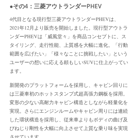
●その4：三菱アウトランダーPHEV
4代目となる現行型三菱アウトランダーPHEVは、
2021年12月より販売を開始しました。現行型アウトラ
ンダーPHEVは「威風堂々」を商品コンセプトに、ス
タイリング、走行性能、上質感を大幅に進化。「行動
範囲を広げたい」「様々なことに挑戦したい」という
ユーザーの想いに応える頼もしいSUVに仕上がってい
ます。
新開発のプラットフォームを採用し、キャビン回りに
は三菱車初のホットスタンプ式超高張力鋼板を採用。
変形の少ない高耐力キャビン構造としながら軽量化を
実現。さらにエンジンルームやキャビン周りには連続
した環状構造を採用し、従来車よりもボディの曲げ及
びねじり剛性を大幅に向上させて上質な乗り味を実現
させています。