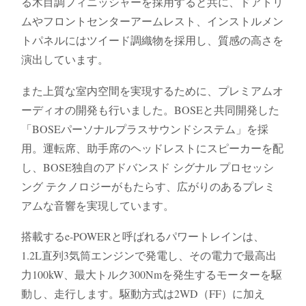
る木目調フィニッシャーを採用すると共に、ドアトリ
ムやフロントセンターアームレスト、インストルメン
トパネルにはツイード調織物を採用し、質感の高さを
演出しています。
また上質な室内空間を実現するために、プレミアムオ
ーディオの開発も行いました。BOSEと共同開発した
「BOSEパーソナルプラスサウンドシステム」を採
用。運転席、助手席のヘッドレストにスピーカーを配
し、BOSE独自のアドバンスド シグナル プロセッシ
ング テクノロジーがもたらす、広がりのあるプレミ
アムな音響を実現しています。
搭載するe-POWERと呼ばれるパワートレインは、
1.2L直列3気筒エンジンで発電し、その電力で最高出
力100kW、最大トルク300Nmを発生するモーターを駆
動し、走行します。駆動方式は2WD（FF）に加え