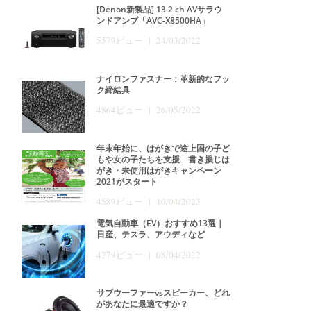
[Denon新製品] 13.2 ch AVサラウ
ンドアンプ「AVC-X8500HA」
5579ビュー | 24/03/2022
ナイロンファスナー：革新的なフッ
ク締結具
4864ビュー | 26/05/2022
年末年始に、はがきで途上国の子ど
もや女の子たちを支援 書き損じは
がき・未使用はがきキャンペーン
2021がスタート
4589ビュー | 10/04/2023
電気自動車（EV）おすすめ13選｜
日産、テスラ、アウディなど
4279ビュー | 08/04/2022
サブウーファーvsスピーカー、どれ
があなたに最適ですか？