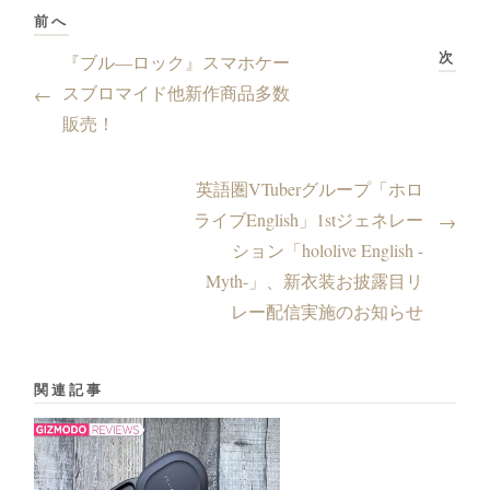
前へ
次
『ブル―ロック』スマホケー
スブロマイド他新作商品多数
←
販売！
英語圏VTuberグループ「ホロ
ライブEnglish」1stジェネレー
→
ション「hololive English -
Myth-」、新衣装お披露目リ
レー配信実施のお知らせ
関連記事