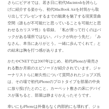
さらにビデオでは、若き日に初代Macintoshを誇らし
げに紹介する姿から、初代MacBook Airを封筒から取
り出してプレゼンするまでの観衆を魅了する現実歪曲
空間（誰もが不可能だと思っていることを可能だと思
わせるカリスマ性）を収録。「私が滑って行くのはパ
ックがある場所ではない。パックが向かう先だ」「み
なさん、本当にありがとう。一緒に歩んでくれて」と
の結末は胸を打つ感があります。
かたやCNETでは2007年はじめ、初代iPhoneが発売さ
れる数か月前のエピソードが紹介されています。ジャ
ーナリストらに耐久性について質問されたジョブズ氏
は、その場で初代iPhoneのプロトタイプを部屋の中央
に放り投げたとのこと。カーペット敷きの床にデバイ
スが落ちると、部屋は静まりかえったそうです。
幸いにもiPhoneは外傷もなく内部的にも壊れず、ジョ