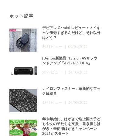
ホット記事
デビアレ Gemini レビュー：ノイキ
ャン優秀すぎるんだけど、それ以外
はどう？
5951ビュー | 09/04/2022
[Denon新製品] 13.2 ch AVサラウ
ンドアンプ「AVC-X8500HA」
5579ビュー | 24/03/2022
ナイロンファスナー：革新的なフッ
ク締結具
4865ビュー | 26/05/2022
年末年始に、はがきで途上国の子ど
もや女の子たちを支援 書き損じは
がき・未使用はがきキャンペーン
2021がスタート