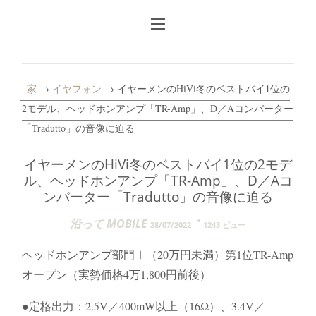
家
→
イヤフォン
→ イヤーメンのHiVi冬のベストバイ1位の
2モデル、ヘッドホンアンプ「TR-Amp」、D／Aコンバーター
「Tradutto」の音像に迫る
イヤーメンのHiVi冬のベストバイ1位の2モデ
ル、ヘッドホンアンプ「TR-Amp」、D／Aコ
ンバーター「Tradutto」の音像に迫る
沿って MOBILE
28/07/2022
1243 ビュー
ヘッドホンアンプ部門Ⅰ（20万円未満）第1位TR-Amp
オープン（実勢価格4万1,800円前後）
●定格出力：2.5V／400mW以上（16Ω）、3.4V／