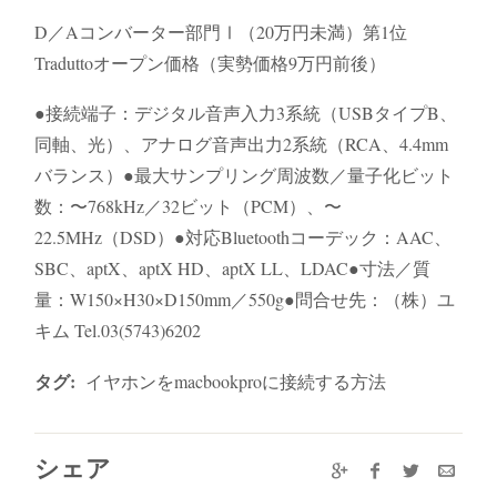
D／Aコンバーター部門Ⅰ（20万円未満）第1位
Traduttoオープン価格（実勢価格9万円前後）
●接続端子：デジタル音声入力3系統（USBタイプB、
同軸、光）、アナログ音声出力2系統（RCA、4.4mm
バランス）●最大サンプリング周波数／量子化ビット
数：〜768kHz／32ビット（PCM）、〜
22.5MHz（DSD）●対応Bluetoothコーデック：AAC、
SBC、aptX、aptX HD、aptX LL、LDAC●寸法／質
量：W150×H30×D150mm／550g●問合せ先：（株）ユ
キム Tel.03(5743)6202
タグ:
イヤホンをmacbookproに接続する方法
シェア