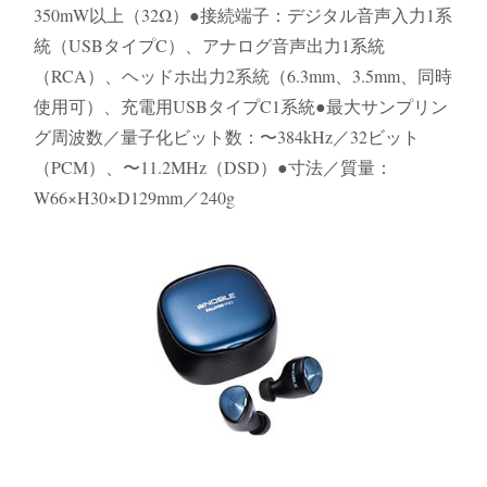
350mW以上（32Ω）●接続端子：デジタル音声入力1系
統（USBタイプC）、アナログ音声出力1系統
（RCA）、ヘッドホ出力2系統（6.3mm、3.5mm、同時
使用可）、充電用USBタイプC1系統●最大サンプリン
グ周波数／量子化ビット数：〜384kHz／32ビット
（PCM）、〜11.2MHz（DSD）●寸法／質量：
W66×H30×D129mm／240g