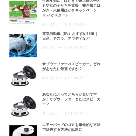
年末年始に、はがきで途上国の子ど
もや女の子たちを支援 書き損じは
がき・未使用はがきキャンペーン
2021がスタート
4589ビュー | 10/04/2023
電気自動車（EV）おすすめ13選｜
日産、テスラ、アウディなど
4279ビュー | 08/04/2022
サブウーファーvsスピーカー、どれ
があなたに最適ですか？
4179ビュー | 08/06/2022
あなたにとってどちらが良いです
か：サブウーファーまたはスピーカ
ー？
4032ビュー | 01/07/2022
エアーポッドのゴミを革命的な方法
で除去する方法が話題に