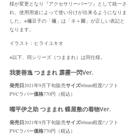
様が変更となり『アクセサリーパーツ』として統一さ
れ、使用用途によって使い分けが出来るようになりま
した。※禰豆子の「禰」は「ネ＋爾」が正しい表記と
なります。
イラスト：ヒライユキオ
※以下、同シリーズ（つままれ）は同仕様。
我妻善逸 つままれ 霹靂一閃Ver.
発売日
サイズ
2021年9月下旬販売
60mm程度/ソフト
価格
PVCラバー
770円（税込）
嘴平伊之助 つままれ 蝶屋敷の着物Ver.
発売日
サイズ
2021年9月下旬販売
60mm程度/ソフト
価格
PVCラバー
770円（税込）