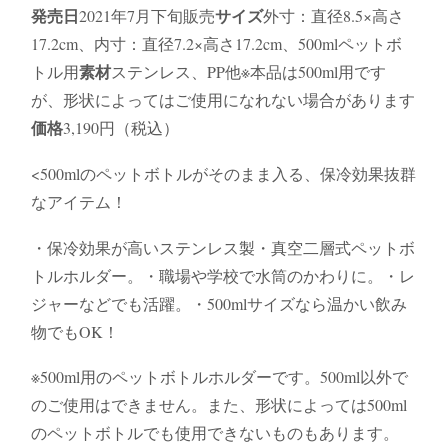
発売日
サイズ
2021年7月下旬販売
外寸：直径8.5×高さ
17.2cm、内寸：直径7.2×高さ17.2cm、500mlペットボ
素材
トル用
ステンレス、PP他※本品は500ml用です
が、形状によってはご使用になれない場合があります
価格
3,190円（税込）
<500mlのペットボトルがそのまま入る、保冷効果抜群
なアイテム！
・保冷効果が高いステンレス製・真空二層式ペットボ
トルホルダー。・職場や学校で水筒のかわりに。・レ
ジャーなどでも活躍。・500mlサイズなら温かい飲み
物でもOK！
※500ml用のペットボトルホルダーです。500ml以外で
のご使用はできません。また、形状によっては500ml
のペットボトルでも使用できないものもあります。