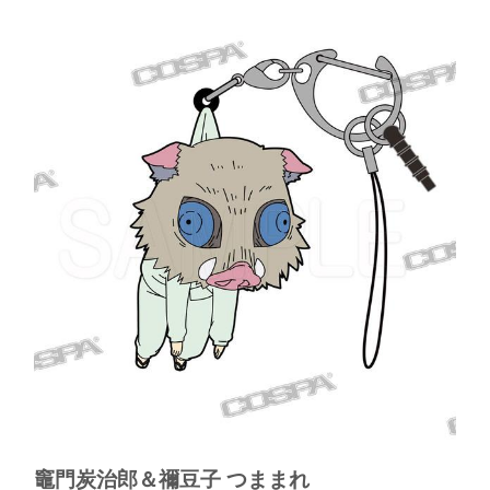
竈門炭治郎＆禰豆子 つままれ