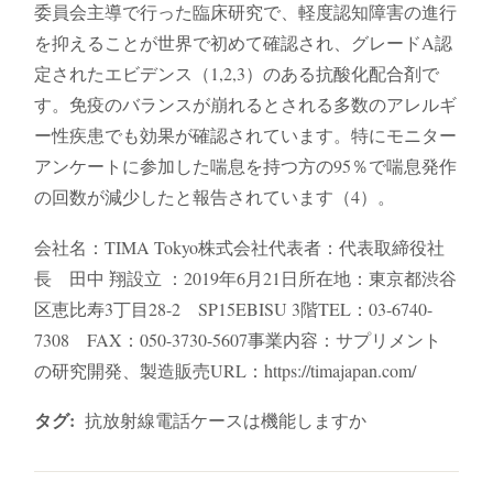
委員会主導で行った臨床研究で、軽度認知障害の進行
を抑えることが世界で初めて確認され、グレードA認
定されたエビデンス（1,2,3）のある抗酸化配合剤で
す。免疫のバランスが崩れるとされる多数のアレルギ
ー性疾患でも効果が確認されています。特にモニター
アンケートに参加した喘息を持つ方の95％で喘息発作
の回数が減少したと報告されています（4）。
会社名：TIMA Tokyo株式会社代表者：代表取締役社
長 田中 翔設立 ：2019年6月21日所在地：東京都渋谷
区恵比寿3丁目28-2 SP15EBISU 3階TEL：03-6740-
7308 FAX：050-3730-5607事業内容：サプリメント
の研究開発、製造販売URL：https://timajapan.com/
タグ:
抗放射線電話ケースは機能しますか