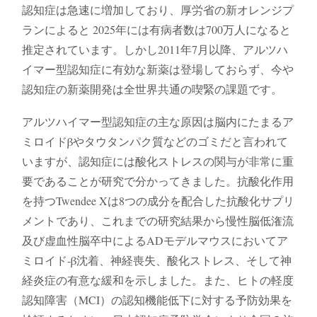
認知症は急速に増加しており、厚労省の新オレンジプ
ランによると 2025年には有病者数は700万人になると
推定されています。しかし2011年7月以降、アルツハ
イマー型認知症に有効な新薬は登場しておらず、今や
認知症の新薬開発は全世界共通の喫緊の課題です。
アルツハイマー型認知症の主な原因は脳内にたまるア
ミロイドβやタウタンパク質などのゴミだと言われて
いますが、認知症には酸化ストレスの関与が⾮常に重
要であることが研究で分かってきました。抗酸化作用
を持つTwendee Xは8つの成分を配合した抗酸化サプリ
メントであり、これまでの研究結果から慢性脳低潅流
及び虚⾎性脳卒中によるADモデルマウスにおいてア
ミロイド-β沈着、神経喪失、酸化ストレス、そして神
経炎症の有意な緩和を示しました。また、ヒトの軽度
認知障害（MCI）の認知機能低下に対する予防効果を