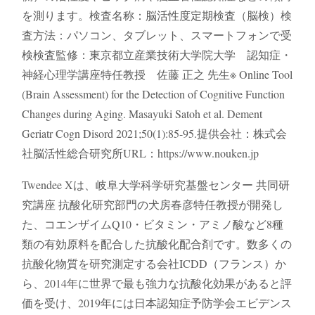
を測ります​。検査名称：脳活性度定期検査（脳検）検
査方法：パソコン、タブレット、スマートフォンで受
検検査監修：東京都立産業技術大学院大学 認知症・
神経心理学講座特任教授 佐藤 正之 先生※ Online Tool
(Brain Assessment) for the Detection of Cognitive Function
Changes during Aging. Masayuki Satoh et al. Dement
Geriatr Cogn Disord 2021;50(1):85-95.提供会社：株式会
社脳活性総合研究所URL：https://www.nouken.jp
Twendee Xは、岐阜大学科学研究基盤センター 共同研
究講座 抗酸化研究部門の犬房春彦特任教授が開発し
た、コエンザイムQ10・ビタミン・アミノ酸など8種
類の有効原料を配合した抗酸化配合剤です。数多くの
抗酸化物質を研究測定する会社ICDD（フランス）か
ら、2014年に世界で最も強力な抗酸化効果があると評
価を受け、2019年には日本認知症予防学会エビデンス