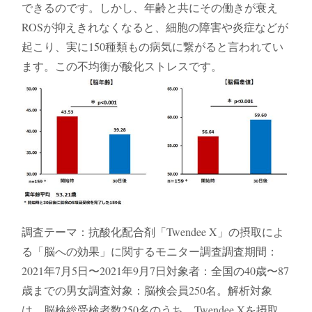
できるのです。しかし、年齢と共にその働きが衰え
ROSが抑えきれなくなると、細胞の障害や炎症などが
起こり、実に150種類もの病気に繋がると言われてい
ます。この不均衡が酸化ストレスです。
調査テーマ：抗酸化配合剤「Twendee X」の摂取によ
る「脳への効果」に関するモニター調査調査期間：
2021年7月5日〜2021年9月7日対象者：全国の40歳〜87
歳までの男女調査対象：脳検会員250名。解析対象
は、脳検総受検者数250名のうち、Twendee Xを摂取