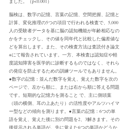
ました。（p<0.001）
脳検は、数字の記憶、言葉の記憶、空間把握、記憶と
計算、変化推理の5つの項目で行われる検査で、5,000
人の受験者データを基に脳の認知機能が年齢相応なの
かをチェックし、その値を同年代と比較した偏差値な
どを算出します。また、その検査方法は査読付き論文
※にて報告されています。一方、本検査は認知症や軽
度認知障害を医学的に診断するものではなく、それら
の発症を防止するための訓練ツールでもありません。
●数字の記憶：並んだ数字を覚え、覚えた数字を次の
ページで、左から順に、または右から順に答える問題
です。短期的な記憶力を測ること で、主に側頭葉
（頭の横側、耳の上あたり）の活性度やアルツハイマ
ー型などの傾向を測ります。●言葉の記憶：6つの単
語を覚え、覚えた後に別の問題を2、3解きます。その
後提示される単語が、先に覚えた6つの単語かどうか