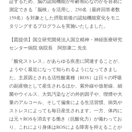
証するため、脳の認知機能が年齢相応なのかを容易に
測定できる「脳検」を活⽤し、250名（最終回答者数
159名）を対象とした摂取前後の認知機能変化をモニ
タリングするプログラムを実施いたしました。
【図提供】国立研究開発法人国立精神・神経医療研究
センター病院 病院長 阿部康二 先生
「酸化ストレス」があらゆる疾患に関連することが、
ようやく最近になって知られるようになってきまし
た。主原因とされる活性酸素種（ROS）は日々の呼吸
の副産物として産生されるほか、紫外線や放射線、細
菌やウイルス、大気汚染などの外的因子や、喫煙や大
量のアルコール、そして偏食による生活習慣、病気や
ストレスによっても毎日産生されます。一方、体内に
は元々ROSを消去する働き（抗酸化力）が備わってお
り、これにより身体はROSによる障害を抑えることが