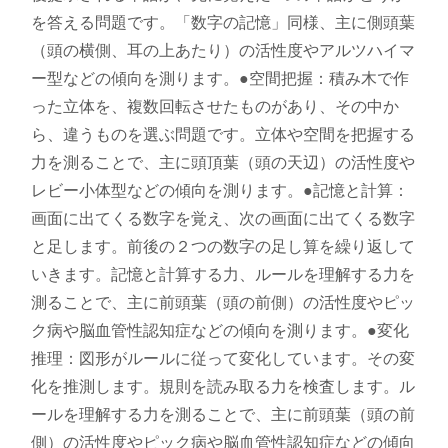
を答える問題です。「数字の記憶」同様、主に側頭葉
（頭の横側、耳の上あたり）の活性度やアルツハイマ
ー型などの傾向を測ります。●空間把握：積み木で作
った立体を、複数回転させたものがあり、その中か
ら、違うものを選ぶ問題です。立体や空間を把握する
力を測ることで、主に頭頂葉（頭の天辺）の活性度や
レビー小体型などの傾向を測ります。●記憶と計算：
画面に出てくる数字を覚え、次の画面に出てくる​数字
と足します。前後の２つの数字の​足し算を繰り返して
いきます。記憶と計算する力、ルールを理解する力を
測ることで、主に前頭葉（頭の前側）の活性度やピッ
ク病や脳血管性認知症などの傾向を測ります。●変化
推理：図形がルールに従って変化しています。その変
化を推測します。規則を読み取る力を検査します。ル
ールを理解する力を測ることで、主に前頭葉（頭の前
側）の活性度やピック病や脳血管性認知症などの傾向