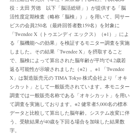
役：太田 芳徳 以下「脳活総研」）が提供する「脳
活性度定期検査（略称「脳検」）」を用いて、同サー
ビスの会員250名（最終回答者数159名）を対象に
「Twendee X（トゥエンディ エックス）（※1）」によ
る「脳機能への効果」を検証するモニター調査を実施
しました。その結果「Twendee X」を摂取すること
で、脳検によって算出された脳年齢が平均で4.2歳若
返る可能性が示唆されました（※2）。※1 「Twendee
X」は製造販売元の TIMA Tokyo 株式会社より「オキ
シカット」として一般販売されています。本モニター
調査では一般販売名称である「オキシカット」を用い
て調査を実施しております。※2 健常者5,000名の標本
データと⽐較して算出した脳年齢。システム改変に伴
う、受験結果が40歳を下回る場合を加味した結果数
字。