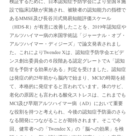
検証するために、⽇本認知症予防学会により全国８施
設で臨床試験が実施され、被験者の認知能⼒の指標で
あるMMSE及び⻑⾕川式簡易知能評価スケール
（HDS-R）が有意に改善したことを、2019年認知症や
アルツハイマー病の⽶国学術誌「ジャーナル・オブ・
アルツハイマー・ディジーズ」で論⽂発表されまし
た。これによりTwendee Xは、認知症予防学会エビデ
ンス創出委員会の６段階ある認定グレートでA「認知
症を予防する効果がある」判定を受けました。認知症
は発症の約25年前から脳内で始まり、MCIの時期を経
て、本格的に発症すると⾔われています。体のサビ、
⽼化の原因とも⾔われる酸化ストレスは、これまでも
MCI及び早期アルツハイマー病（AD）において重要
な役割を持つと考えられ、今後の認知症予防薬のさら
なる開発につながることが期待されます。そこで今
回、健常者への「Twendee X」の「脳への効果」を検