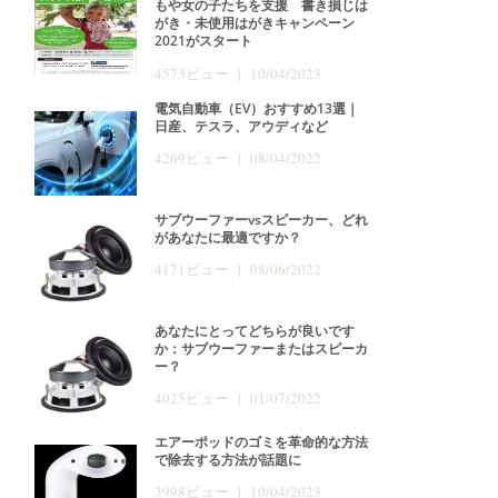
もや女の子たちを支援 書き損じは
がき・未使用はがきキャンペーン
2021がスタート
4573ビュー | 10/04/2023
電気自動車（EV）おすすめ13選｜
日産、テスラ、アウディなど
4269ビュー | 08/04/2022
サブウーファーvsスピーカー、どれ
があなたに最適ですか？
4171ビュー | 08/06/2022
あなたにとってどちらが良いです
か：サブウーファーまたはスピーカ
ー？
4025ビュー | 01/07/2022
エアーポッドのゴミを革命的な方法
で除去する方法が話題に
3998ビュー | 10/04/2023