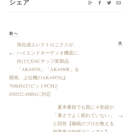
シェア
前へ
次
旭化成エレクトロニクスが、
ハイエンドオーディオ機器に
←
向けたDACチップ新製品
「AK4493S」「AK4490R」を
開発。上位機のAK4493Sは
768kHz/23ビットPCMと
DSD22.4MHzに対応
夏本番前でも既に４割超が
「暑さでよく眠れていない」
→
と回答【睡眠のプロが教える
熱帯夜の快眠マニュアル】～