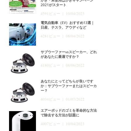
がき・未使用はがきキャンペーン
2021がスタート
4591ビュー | 10/04/2023
電気自動車（EV）おすすめ13選｜
日産、テスラ、アウディなど
4281ビュー | 08/04/2022
サブウーファーvsスピーカー、どれ
があなたに最適ですか？
4180ビュー | 08/06/2022
あなたにとってどちらが良いです
か：サブウーファーまたはスピーカ
ー？
4034ビュー | 01/07/2022
エアーポッドのゴミを革命的な方法
で除去する方法が話題に
4007ビュー | 10/04/2023